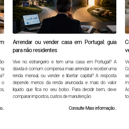
em
Arrendar ou vender casa em Portugal: guia
C
para não residentes
v
ão
Vive no estrangeiro e tem uma casa em Portugal? A
V
ma
dúvida é comum: compensa mais arrendar e receber uma
Co
ta?
renda mensal, ou vender e libertar capital? A resposta
se
e o
depende menos da renda anunciada e mais do valor
m
os,
líquido que fica no seu bolso. Para decidir bem, deve
Ac
comparar impostos, custos de manutenção
to
...
Consulte Mais informação...