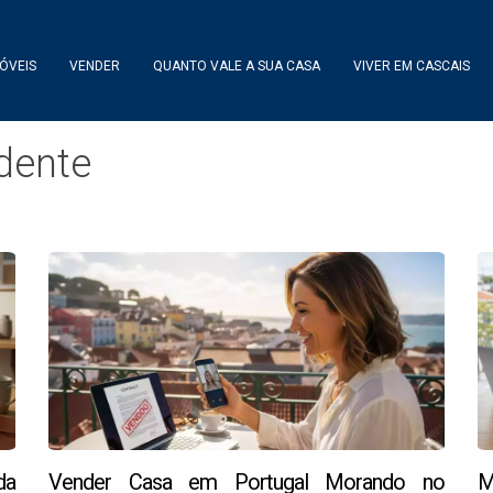
ÓVEIS
VENDER
QUANTO VALE A SUA CASA
VIVER EM CASCAIS
idente
da
Vender Casa em Portugal Morando no
M