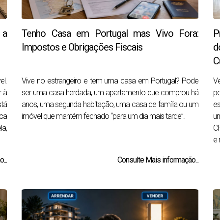
 a
Tenho Casa em Portugal mas Vivo Fora:
P
Impostos e Obrigações Fiscais
d
C
el.
Vive no estrangeiro e tem uma casa em Portugal? Pode
Ve
r à
ser uma casa herdada, um apartamento que comprou há
po
stá
anos, uma segunda habitação, uma casa de família ou um
es
ica
imóvel que mantém fechado “para um dia mais tarde”.
um
a,
CP
e 
...
Consulte Mais informação...