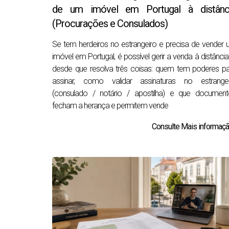
de um imóvel em Portugal à distânc
(Procurações e Consulados)
Se tem herdeiros no estrangeiro e precisa de vender
imóvel em Portugal, é possível gerir a venda à distânci
desde que resolva três coisas: quem tem poderes p
assinar, como validar assinaturas no estrangei
(consulado / notário / apostilha) e que document
fecham a herança e permitem vende
Consulte Mais informação