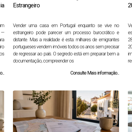
ia
Estrangeiro
2
 um
Vender uma casa em Portugal enquanto se vive no
V
a —
estrangeiro pode parecer um processo burocrático e
es
ara
distante. Mas a realidade é esta: milhares de emigrantes
2
ro
portugueses vendem imóveis todos os anos sem precisar
2
os
de regressar ao país. O segredo está em preparar bem a
im
documentação, compreender os
re
...
Consulte Mais informação...