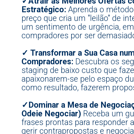
✓Atrair as Melhores Ofertas 
Estratégico:
Aprenda o método 
preço que cria um "leilão" de in
um sentimento de urgência, em 
compradores por ser demasiado 
✓ Transformar a Sua Casa num
Compradores:
Descubra os se
staging de baixo custo que faz
apaixonarem-se pelo espaço dura
como resultado, fazerem propos
✓Dominar a Mesa de Negocia
Odeie Negociar)
Receba um gui
frases prontas para responder a
gerir contrapropostas e negoci