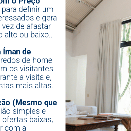
com o Preço
para definir um
teressados e gera
vez de afastar
alto ou baixo..
 Íman de
gredos de home
em os visitantes
nte a visita e,
tas mais altas.
ção (Mesmo que
ão simples e
 ofertas baixas,
ar com a