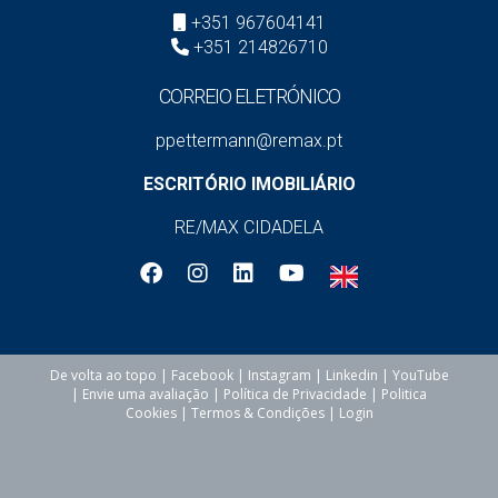
+351 967604141
+351 214826710
CORREIO ELETRÓNICO
ppettermann@remax.pt
ESCRITÓRIO IMOBILIÁRIO
RE/MAX CIDADELA
De volta ao topo
|
Facebook
|
Instagram
|
Linkedin
|
YouTube
|
Envie uma avaliação
|
Política de Privacidade
|
Politica
Cookies
|
Termos & Condições
|
Login