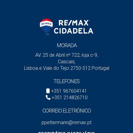
seu perfil. Se tiver um rendimento estável, histórico de
crédito positivo e um valor de entrada significativo (por
exemplo, acima dos 20%), é muito provável que não
precise de apresentar fiador.
No entanto, existem situações em que o fiador pode ser
MORADA
exigido:
AV. 25 de Abril nº 722, loja c-9,
Quando os rendimentos mensais são considerados
Cascais,
baixos face ao valor do empréstimo;
Lisboa e Vale do Tejo 2750-512 Portugal
Quando o cliente tem historial de crédito limitado ou
TELEFONES
inexistente (ex: jovens ou recém-chegados a
Portugal);
+351 967604141
+351 214826710
Quando o prazo do empréstimo é longo e há maior
risco de incumprimento;
CORREIO ELETRÓNICO
No caso de trabalhadores independentes sem
rendimentos regulares.
ppettermann@remax.pt
Quem pode ser fiador?