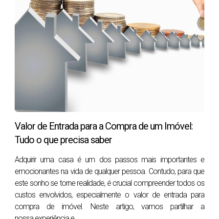
Por onde começar: tenho perfil para pedir um crédito
habitação?
Antes de pensar em bancos, taxas ou prazos, é importante
perceber se tem um perfil que encaixa nos critérios das
instituições financeiras. Os principais fatores que os
bancos analisam são
-A Taxa de Esforço (a percentagem do seu rendimento
mensal comprometida com créditos, que não deve
ultrapassar 35%),
Valor de Entrada para a Compra de um Imóvel:
Tudo o que precisa saber
- A Estabilidade Profissional (contratos sem termo são
preferidos, enquanto trabalhadores independentes ou com
Adquirir uma casa é um dos passos mais importantes e
contratos a prazo podem ter mais dificuldades),
emocionantes na vida de qualquer pessoa. Contudo, para que
este sonho se torne realidade, é crucial compreender todos os
- O histórico de crédito (se tem dívidas em atraso ou
custos envolvidos, especialmente o valor de entrada para
incumprimentos registados no Banco de Portugal, será
compra de imóvel. Neste artigo, vamos partilhar a
muito difícil obter aprovação) e
nossa experiência e