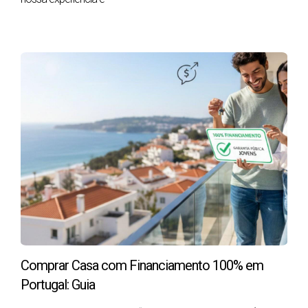
- A capacidade de entrada inicial (em geral, os bancos
exigem entre 10% a 30% do valor da casa como entrada).
Qual a idade máxima para se obter um crédito
habitação em Portugal?
Os bancos em Portugal impõem uma idade máxima para a
conclusão do crédito habitação, que geralmente é de
75
anos
. Isso significa que a sua idade, somada à duração do
empréstimo, não pode ultrapassar este limite. Por
exemplo, se tiver 60 anos, o prazo máximo do seu crédito
será de 15 anos. Essa regra é um fator importante a
considerar, pois pode afetar o valor da prestação mensal e
Comprar Casa com Financiamento 100% em
o montante que o banco está disposto a financiar.
Portugal: Guia