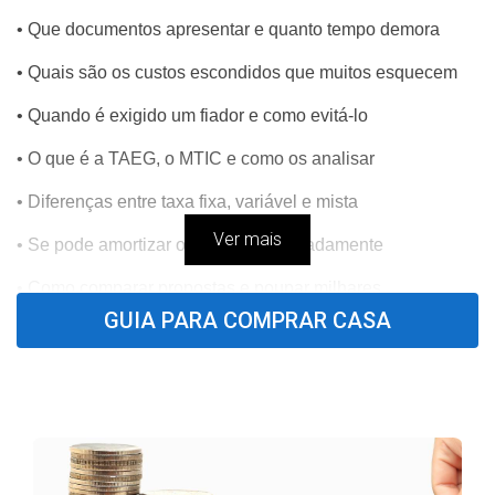
• Que documentos apresentar e quanto tempo demora
• Quais são os custos escondidos que muitos esquecem
• Quando é exigido um fiador e como evitá-lo
• O que é a TAEG, o MTIC e como os analisar
• Diferenças entre taxa fixa, variável e mista
Ver mais
• Se pode amortizar o crédito antecipadamente
• Como comparar propostas e poupar milhares
GUIA PARA COMPRAR CASA
• Dicas para estrangeiros e não residentes
• Os erros mais comuns — e como não os cometer
E muto mais…