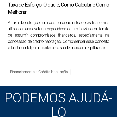
Os documentos exigidos podem variar ligeiramente entre
Taxa de Esforço: O que é, Como Calcular e Como
bancos, mas, de forma geral, precisa de documento de
Melhorar
identificação (Cartão de Cidadão ou Passaporte), Número
­A taxa de esforço é um dos principais indicadores financeiros
de Identificação Fiscal (NIF), comprovativo de morada,
utilizados para avaliar a capacidade de um indivíduo ou família
últimos recibos de vencimento (normalmente, 3 meses),
de assumir compromissos financeiros, especialmente na
declaração de IRS e nota de liquidação, extratos bancários
concessão de crédito habitação. Compreender esse conceito
dos últimos 3 meses, contrato de trabalho e documentação
é fundamental para manter uma saúde financeira equilibrada e
do imóvel (Caderneta Predial, Certidão do Registo Predial,
Certificado Energético).
Se for trabalhador independente, emigrante ou estiver a
Financiamento e Crédito Habitação
comprar em nome de uma empresa, os requisitos podem
incluir outros documentos específicos.
PODEMOS AJUDÁ-
Quais são os custos associados ao crédito habitação?
LO
Além do valor da entrada, há vários encargos obrigatórios