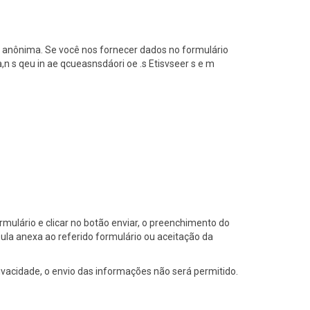
a anônima. Se você nos fornecer dados no formulário
,n s qeu in ae qcueasnsdáori oe .s Etisvseer s e m
ulário e clicar no botão enviar, o preenchimento do
a anexa ao referido formulário ou aceitação da
ivacidade, o envio das informações não será permitido.