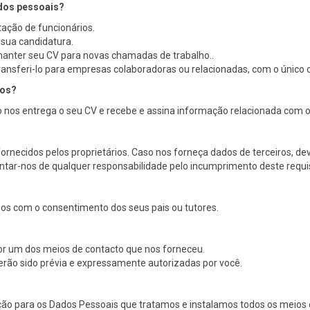
ados pessoais?
tação de funcionários.
 sua candidatura.
anter seu CV para novas chamadas de trabalho..
nsferi-lo para empresas colaboradoras ou relacionadas, com o único o
dos?
o nos entrega o seu CV e recebe e assina informação relacionada com 
necidos pelos proprietários. Caso nos forneça dados de terceiros, dev
ntar-nos de qualquer responsabilidade pelo incumprimento deste requis
os com o consentimento dos seus pais ou tutores.
for um dos meios de contacto que nos forneceu.
erão sido prévia e expressamente autorizadas por você.
teção para os Dados Pessoais que tratamos e instalamos todos os meios