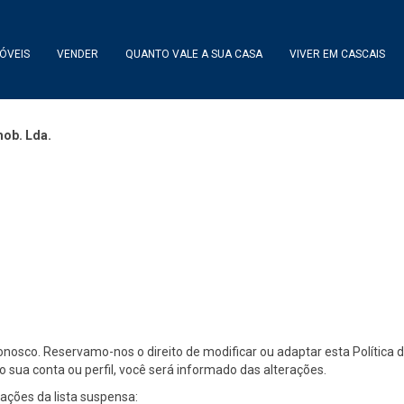
ÓVEIS
VENDER
QUANTO VALE A SUA CASA
VIVER EM CASCAIS
mob. Lda.
conosco. Reservamo-nos o direito de modificar ou adaptar esta Políti
 sua conta ou perfil, você será informado das alterações.
mações da lista suspensa: