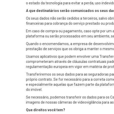
o estado da tecnologia para evitar a perda, uso indevi
A que destinatários serão comunicados os seus d
Os seus dados não serão cedidos a terceiros, salvo ob
financeiras para cobrança do serviço prestado ou pro
Em caso de compra ou pagamento, caso opte por um apli
plataforma ou serão processados em seu ambiente, 
Quando o encomendamos, a empresa de desenvolviment
prestação de serviços que os obriga a manter o mesmo 
Usamos aplicativos que podem envolver uma Transferên
comprometeram através de cláusulas contratuais padrã
regulamentação europeia em vigor em matéria de prote
Transferiremos os seus dados para as seguradoras par
próprio contrato. Se for necessário para a correta co
e especialmente aquelas que fazem parte da platafor
do imóvel.
Se necessário, podemos transferir os dados para os Car
imagens de nossas câmeras de videovigilância para as 
Que direitos você tem?