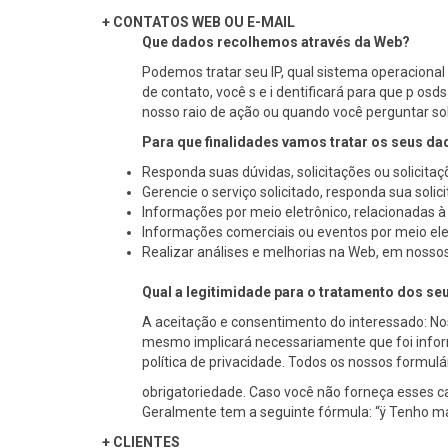
+ CONTATOS WEB OU E-MAIL
Que dados recolhemos através da Web?
Podemos tratar seu IP, qual sistema operaciona
de contato, você s e i dentificará para que p os
nosso raio de ação ou quando você perguntar so
Para que finalidades vamos tratar os seus d
Responda suas dúvidas, solicitações ou solicitaç
Gerencie o serviço solicitado, responda sua solic
Informações por meio eletrônico, relacionadas à 
Informações comerciais ou eventos por meio ele
Realizar análises e melhorias na Web, em nossos
Qual a legitimidade para o tratamento dos s
A aceitação e consentimento do interessado: No
mesmo implicará necessariamente que foi infor
política de privacidade. Todos os nossos formul
obrigatoriedade. Caso você não forneça esses ca
Geralmente tem a seguinte fórmula: “ÿ Tenho mais 
+ CLIENTES