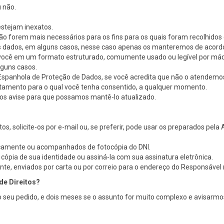
 não.
estejam inexatos.
não forem mais necessários para os fins para os quais foram recolhidos 
eus dados, em alguns casos, nesse caso apenas os manteremos de acor
 você em um formato estruturado, comumente usado ou legível por máqu
lguns casos.
 Espanhola de Proteção de Dados, se você acredita que não o atendemo
atamento para o qual você tenha consentido, a qualquer momento.
os avise para que possamos mantê-lo atualizado.
tos, solicite-os por e-mail ou, se preferir, pode usar os preparados pe
icamente ou acompanhados de fotocópia do DNI.
ópia de sua identidade ou assiná-la com sua assinatura eletrônica.
, enviados por carta ou por correio para o endereço do Responsável no
de Direitos?
o seu pedido, e dois meses se o assunto for muito complexo e avisarm