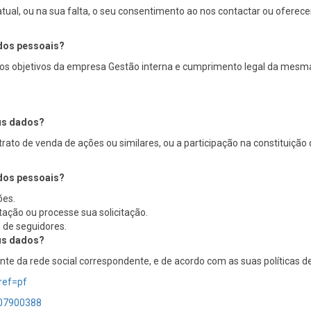
atual, ou na sua falta, o seu consentimento ao nos contactar ou oferec
ados pessoais?
 os objetivos da empresa Gestão interna e cumprimento legal da mesm
eus dados?
trato de venda de ações ou similares, ou a participação na constituição
ados pessoais?
ões.
itação ou processe sua solicitação.
 de seguidores.
eus dados?
te da rede social correspondente, e de acordo com as suas políticas de
ref=pf
707900388