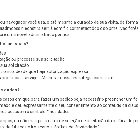
l ou navegador você usa, e até mesmo a duração de sua visita, de form
dsaadmooss n eonst rs aerr ã eom f o cornnetactidoo c so pme l vao fcrêa
bre um imóvel administrado por nós.
ados pessoais?
ões.
itação ou processe sua solicitação.
sua solicitação.
trônico, desde que haja autorização expressa.
 produtos e serviços. Melhorar nossa estratégia comercial.
eus dados?
s casos em que para fazer um pedido seja necessário preencher um form
mado e deu expressamente o seu consentimento ao conteúdo da cláusul
ários possuem o símbolo * nos dados
mpos, ou não marque a caixa de seleção de aceitação da política de pr
de 14 anos e li e aceito a Política de Privacidade.”