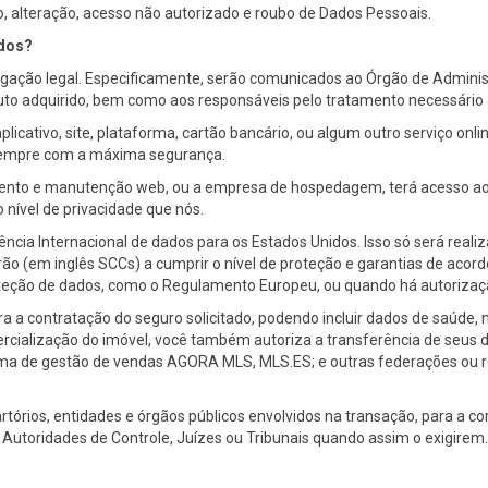
do, alteração, acesso não autorizado e roubo de Dados Pessoais.
ados?
rigação legal. Especificamente, serão comunicados ao Órgão de Adminis
duto adquirido, bem como aos responsáveis pelo tratamento necessário 
cativo, site, plataforma, cartão bancário, ou algum outro serviço onli
sempre com a máxima segurança.
o e manutenção web, ou a empresa de hospedagem, terá acesso ao no
nível de privacidade que nós.
cia Internacional de dados para os Estados Unidos. Isso só será real
o (em inglês SCCs) a cumprir o nível de proteção e garantias de acord
ção de dados, como o Regulamento Europeu, ou quando há autorização l
a a contratação do seguro solicitado, podendo incluir dados de saúde,
mercialização do imóvel, você também autoriza a transferência de seus 
ma de gestão de vendas AGORA MLS, MLS.ES; e outras federações ou re
tórios, entidades e órgãos públicos envolvidos na transação, para a co
Autoridades de Controle, Juízes ou Tribunais quando assim o exigirem.