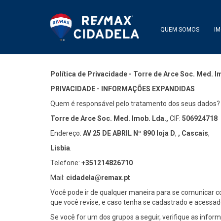
QUEM SOMOS
IM
Política de Privacidade - Torre de Arce Soc. Med. I
PRIVACIDADE - INFORMAÇÕES EXPANDIDAS
Quem é responsável pelo tratamento dos seus dados?
Torre de Arce Soc. Med. Imob. Lda.,
CIF:
506924718
Endereço:
AV 25 DE ABRIL Nº 890 loja D
,
,
Cascais
,
Lisbia
.
Telefone:
+351214826710
Mail:
cidadela@remax.pt
Você pode ir de qualquer maneira para se comunicar 
que você revise, e caso tenha se cadastrado e acessado
Se você for um dos grupos a seguir, verifique as infor