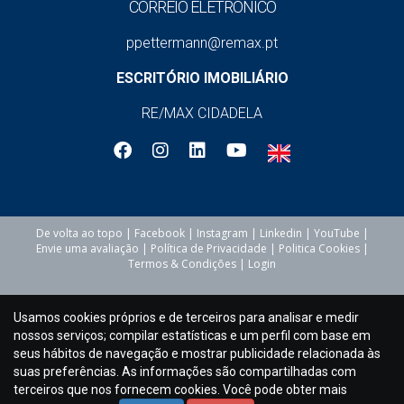
CORREIO ELETRÓNICO
ppettermann@remax.pt
ESCRITÓRIO IMOBILIÁRIO
RE/MAX CIDADELA
De volta ao topo
|
Facebook
|
Instagram
|
Linkedin
|
YouTube
|
Envie uma avaliação
|
Política de Privacidade
|
Politica Cookies
|
Termos & Condições
|
Login
Usamos cookies próprios e de terceiros para analisar e medir
nossos serviços; compilar estatísticas e um perfil com base em
seus hábitos de navegação e mostrar publicidade relacionada às
suas preferências. As informações são compartilhadas com
terceiros que nos fornecem cookies. Você pode obter mais