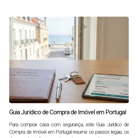
aprovação em mãos, o processo de compra se
torna mais rápido e eficiente, pois o
financiamento já estará parcialmente pré-
aprovado.
3. Encontre o Parceiro Ideal: A Importância de um
Bom Agente Imobiliário
A jornada de busca por uma casa ideal pode ser
complexa e desafiadora. Nesse cenário, um agente
imobiliário experiente e confiável pode ser seu
principal aliado. Um bom profissional irá:
Compreender suas necessidades e
Guia Jurídico de Compra de Imóvel em Portugal
desejos:
Através de conversas e perguntas, o
agente buscará entender suas prioridades, estilo
Para comprar casa com segurança, este Guia Jurídico de
de vida, orçamento e expectativas em relação à
Compra de Imóvel em Portugal resume os passos legais, os