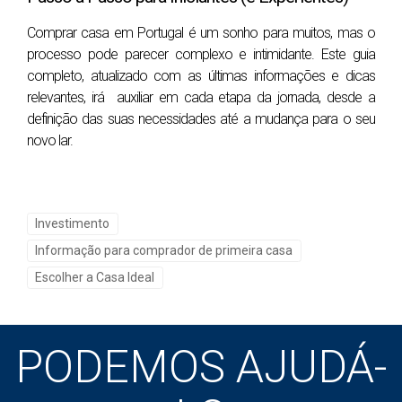
um Investimento Seguro
Comprar casa em Portugal é um sonho para muitos, mas o
Comprar uma casa é uma decisão que envolve
processo pode parecer complexo e intimidante. Este guia
completo, atualizado com as últimas informações e dicas
emoções e sonhos. No entanto, é fundamental manter
relevantes, irá auxiliar em cada etapa da jornada, desde a
a racionalidade durante o processo para garantir um
definição das suas necessidades até a mudança para o seu
investimento seguro e adequado às suas
novo lar.
necessidades.
Evite apegos imediatos:
Não se deixe levar pela
primeira casa que visitar que lhe causar uma boa
Investimento
impressão. Analise cuidadosamente todas as
Informação para comprador de primeira casa
opções, compare preços, características e
Escolher a Casa Ideal
localização antes de tomar uma decisão.
Considere o longo prazo:
Pense em como a casa
atenderá às suas necessidades no futuro. Leve
PODEMOS AJUDÁ-
em conta o crescimento da família, mudanças no
estilo de vida e possíveis reformas que podem