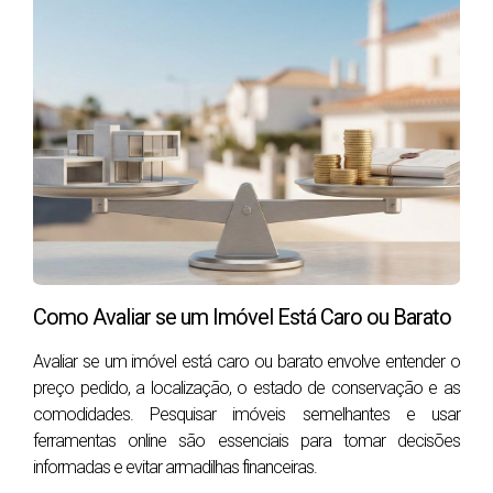
importante: obter a pré-aprovação da hipoteca. Este
processo envolve entrar em contato com um banco ou
um intermediário de créditoa para avaliar sua
capacidade de crédito e determinar o valor máximo
que pode ser emprestado. A pré-aprovação oferece
diversas vantagens:
Definição de limites claros:
terá uma ideia
concreta do valor que pode investir em uma
propriedade, facilitando a procura de casas
dentro do seu orçamento.
Como Avaliar se um Imóvel Está Caro ou Barato
Maior poder de negociação:
ao apresentar a
Avaliar se um imóvel está caro ou barato envolve entender o
pré-aprovação aos vendedores, demonstra
preço pedido, a localização, o estado de conservação e as
seriedade e capacidade financeira, o que pode
comodidades. Pesquisar imóveis semelhantes e usar
fortalecer sua posição na negociação do preço.
ferramentas online são essenciais para tomar decisões
Agilidade no processo de compra:
Com a pré-
informadas e evitar armadilhas financeiras.