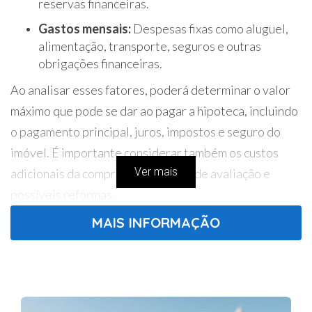
reservas financeiras.
Gastos mensais:
Despesas fixas como aluguel,
alimentação, transporte, seguros e outras
obrigações financeiras.
Ao analisar esses fatores, poderá determinar o valor
máximo que pode se dar ao pagar a hipoteca, incluindo
o pagamento principal, juros, impostos e seguro do
imóvel. É importante considerar também os custos
Ver mais
adicionais da compra, como custos de avaliação e
possíveis reformas.
MAIS INFORMAÇÃO
2. Obtenha Pré-Aprovação do Crédito Habitação:
Garanta o Seu Poder de Compra
Com o orçamento definido, é hora de dar um passo