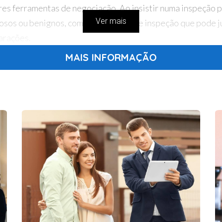
es ferramentas de negociação. Ao insistir numa inspeção pr
Ver mais
osos ou benignos, com um relatório de inspeção que pode jus
arações.
MAIS INFORMAÇÃO
ciência é uma virtude. De fato, ser paciente no processo 
itar o preço listado. Em última análise, vai querer apresent
ir a casa. Sendo um pouco mais tático, pode garantir que t
nem para si.
 querer garantir que a sua primeira oferta é competitiva 
tes que está sério em comprar a casa e estabelecerá um tom
eçam um valor um pouco acima do que realmente esperam re
 orçamento.