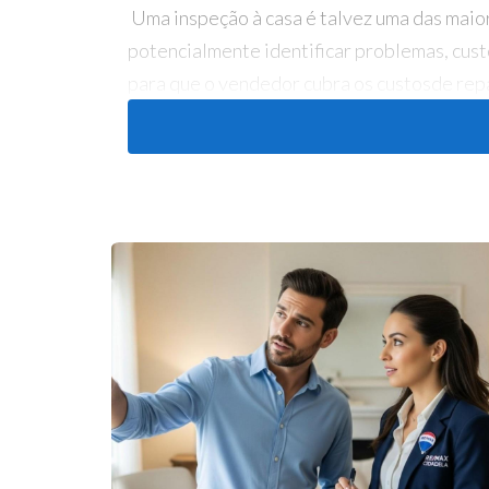
Uma inspeção à casa é talvez uma das maior
potencialmente identificar problemas, cust
para que o vendedor cubra os custosde rep
A Paciência é Fundamental
Como nossos pais sempre nos disseram, a pa
quer adquirir a primeira casa que vê ou ace
se possível, e depois trabalhar para garant
negócio com termos e condições que funcio
Comece com uma Oferta Forte
Se está realmente interessado na casa, vai
seu orçamento. Isso mostrará a todas as par
negociações. É comum que os vendedores p
abaixo do preço pedido, mas dentro do seu