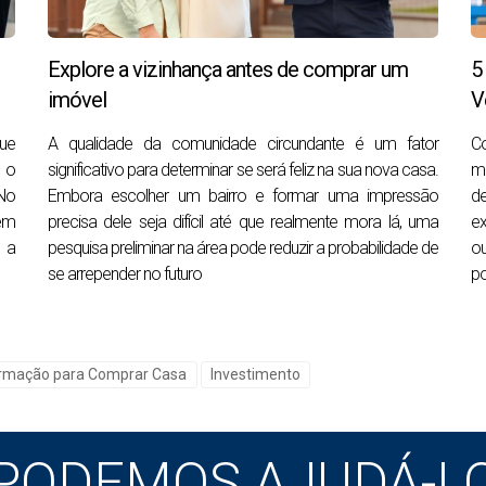
ções, como o vendedor pagar os custos de fecho, incluir d
Explore a vizinhança antes de comprar um
5
venda.
imóvel
V
que
A qualidade da comunidade circundante é um fator
C
 o
significativo para determinar se será feliz na sua nova casa.
mo
 a casa. Se estiverem com pressa para vender, pode ter m
 No
Embora escolher um bairro e formar uma impressão
de
ente poderá negociar. Peça ao seu agente imobiliário para
dem
precisa dele seja difícil até que realmente mora lá, uma
ex
 de fecho mais curto ou mais longo. Se o vendedor estiver
s a
pesquisa preliminar na área pode reduzir a probabilidade de
ou
se arrepender no futuro
po
rovavelmente estará mais ansioso para vender. Isso dá-lhe
o.
amental
ormação para Comprar Casa
Investimento
de negociação se desejar uma relação cordial com o vendedo
negociações, seja porque o vendedor precisa fechar rapida
PODEMOS AJUDÁ-L