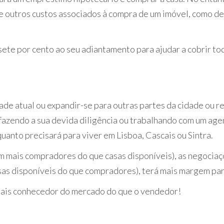
a de outros custos associados à compra de um imóvel, como d
ete por cento ao seu adiantamento para ajudar a cobrir to
.
de atual ou expandir-se para outras partes da cidade ou reg
 fazendo a sua devida diligência ou trabalhando com um agen
anto precisará para viver em Lisboa, Cascais ou Sintra.
mais compradores do que casas disponíveis), as negociaçõ
as disponíveis do que compradores), terá mais margem par
mais conhecedor do mercado do que o vendedor!