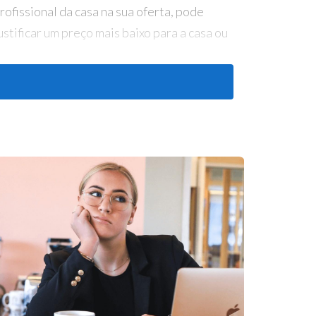
ofissional da casa na sua oferta, pode
tificar um preço mais baixo para a casa ou
de compra de uma casa é essencial. Não
ar uma oferta, negociar um preço mais baixo,
omou a decisão certa e obteve o melhor
com um empréstimo pré-aprovado e dentro do
 positivo e profissional para possíveis
ceber. Apresente uma oferta inicial