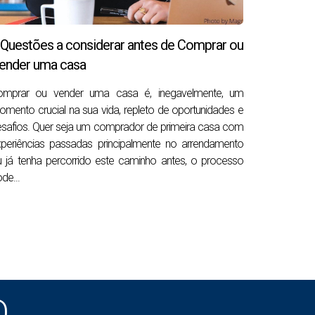
eterminados eletrodomésticos ou móveis, ou
 Questões a considerar antes de Comprar ou
ender uma casa
omprar ou vender uma casa é, inegavelmente, um
mento crucial na sua vida, repleto de oportunidades e
ais margem para negociar o preço. Quanto
safios. Quer seja um comprador de primeira casa com
 investigar um pouco sobre o vendedor.
periências passadas principalmente no arrendamento
 a divorciar-se ou quiser mudar-se para
 já tenha percorrido este caminho antes, o processo
de...
 mais margem para negociar, especialmente
r. Ser flexível em coisas como a data de
mente ou quer fechar daqui a alguns meses.
O