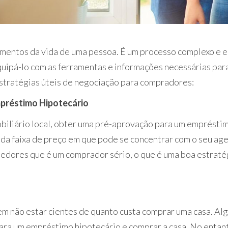
imentos da vida de uma pessoa. É um processo complexo e 
quipá-lo com as ferramentas e informações necessárias par
estratégias úteis de negociação para compradores:
préstimo Hipotecário
liário local, obter uma pré-aprovação para um empréstimo
a faixa de preço em que pode se concentrar com o seu agen
dores que é um comprador sério, o que é uma boa estraté
 não estar cientes de quanto custa comprar uma casa. Al
ara um empréstimo hipotecário e comprar a casa. No entan