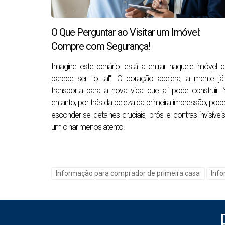
Negocie Concessões
Além do preço, pode negociar outras condi
O Que Perguntar ao Visitar um Imóvel:
realizar reparações antes da conclusão da 
Compre com Segurança!
Conheça os Limites do Vendedor
Imagine este cenário: está a entrar naquele imóvel 
parece ser "o tal". O coração acelera, a mente já
Descubra por que o vendedor está a vender
transporta para a nova vida que ali pode construir.
mais souber sobre o vendedor, mais eficazm
entanto, por trás da beleza da primeira impressão, po
Descubra se o vendedor prefere um processo
esconder-se detalhes cruciais, prós e contras invisívei
um olhar menos atento.
uma área com um melhor distrito escolar, p
se a casa estiver no mercado há algum temp
Flexibilidade nas Datas de Fecho é Fund
Informação para comprador de primeira casa
Inf
A flexibilidade será uma ótima ferramenta 
fecho pode ser bastante eficaz na mesa de 
Prepare-se para Andar para Longe