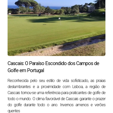
molhada ou ver as crianças a brincar em segurança...
tudo isto parece tirado de um filme. E, para algumas
famílias, é mesmo a peça que falta para uma vida
mais plena.
Vantagens:
Espaço para crianças, animais de estimação e
convívios familiares.
Possibilidade de criar hortas, plantar árvores,
Cascais: O Paraíso Escondido dos Campos de
flores, ou simplesmente relaxar.
Golfe em Portugal
Valorizam o imóvel, especialmente em zonas
urbanas.
Reconhecida pelo seu estilo de vida sofisticado, as praias
deslumbrantes e a proximidade com Lisboa, a região de
Desvantagens:
Cascais tornou-se uma referência para praticantes de golfe de
Necessitam de manutenção regular (rega, poda,
todo o mundo. O clima favorável de Cascais garante o prazer
limpeza).
do golfe durante todo o ano. Invernos amenos e verões
Ocupam área do terreno.
quentes