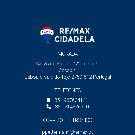
uma varanda? Costumas receber amigos? O terraço
pode ser a solução.
2-Localização e Tipo de Imóvel
Em Lisboa, varandas e terraços têm um peso
importante na valorização dos apartamentos. Em
MORADA
Cascais ou Sintra, jardins são mais comuns e
desejados.
AV. 25 de Abril nº 722, loja c-9,
Cascais,
3- Manutenção
Lisboa e Vale do Tejo 2750-512 Portugal
Mais espaço implica mais cuidado. Se não gosta de
TELEFONES
jardinagem ou não quer esse compromisso, pode
+351 967604141
optar por algo mais simples.
+351 214826710
4-Fase da Vida
CORREIO ELETRÓNICO
Famílias com crianças tendem a valorizar o jardim.
ppettermann@remax.pt