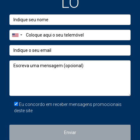
LO
Exigem mobiliário mais resistente.
Mais exposição ao clima.
Nem sempre têm cobertura (chuva, vento).
Ideal para: Quem adora viver ao ar livre, fazer jantares
com amigos, praticar yoga ao nascer do sol ou
apenas contemplar a vista.
Nota: Em zonas como o Monte Estoril, alguns
apartamentos com terraço têm mais procura do que
moradias sem qualquer espaço exterior.
O que Devo Considerar na Escolha?
Eu concordo em receber mensagens promocionais
deste site
1-Estilo de Vida
Pensa na tua rotina: tens tempo e gosto para cuidar
Enviar
de um jardim? Ou preferes algo mais prático como