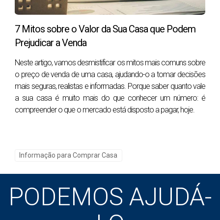
Terraços — Versatilidade, Luz e Vida ao Ar Livre
7 Mitos sobre o Valor da Sua Casa que Podem
Os
terraços
são como varandas em versão XL.
Prejudicar a Venda
Podem transformar-se num espaço de estar, numa
Neste artigo, vamos desmistificar os mitos mais comuns sobre
zona de lazer, num cantinho zen ou num rooftop digno
o preço de venda de uma casa, ajudando-o a tomar decisões
de revista.
mais seguras, realistas e informadas. Porque saber quanto vale
a sua casa é muito mais do que conhecer um número: é
Vantagens:
compreender o que o mercado está disposto a pagar, hoje.
Mais espaço e liberdade de uso.
Ideais para quem gosta de receber amigos.
Possibilidade de criar zonas de estar, refeição
Informação para Comprar Casa
ou descanso.
Algumas permitem jacuzzis, pérgulas ou
pequenas piscinas desmontáveis.
PODEMOS AJUDÁ-
Desvantagens: