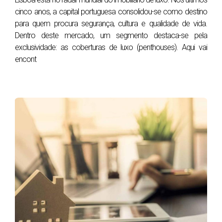
Ideais para apartamentos.
cinco anos, a capital portuguesa consolidou-se como destino
para quem procura segurança, cultura e qualidade de vida.
Podem ser decoradas com pouco (vasos,
Dentro deste mercado, um segmento destaca-se pela
cadeiras, luzes).
exclusividade: as coberturas de luxo (penthouses). Aqui vai
Trazem luz natural e ventilação.
encont
Desvantagens:
Espaço limitado.
Menor privacidade.
Algumas restrições de uso em condomínios.
Ideal para: Solteiros, casais sem filhos, quem vive em
apartamento e quer um canto ao ar livre.
Dica
:
Se a varanda tiver boa orientação solar (sul ou
poente), ganha pontos na qualidade de vida. E no
valor do imóvel.