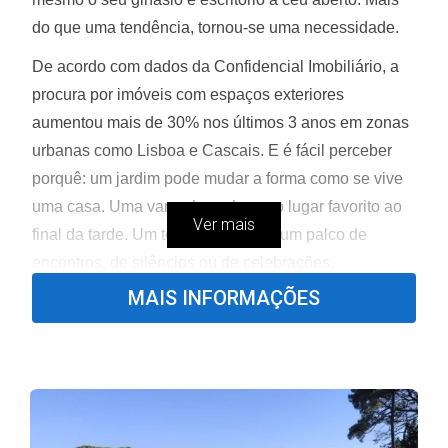
do que uma tendência, tornou-se uma necessidade.
De acordo com dados da Confidencial Imobiliário, a
procura por imóveis com espaços exteriores
aumentou mais de 30% nos últimos 3 anos em zonas
urbanas como Lisboa e Cascais. E é fácil perceber
porquê: um jardim pode mudar a forma como se vive
uma casa. Uma varanda pode ser o lugar favorito ao
Ver mais
final da tarde. Um terraço pode ser um palco de
encontros, de silêncios ou de celebrações.
MAIS INFORMAÇÕES
Jardins — Para Quem Sonha com Espaço,
Natureza e Liberdade
Ter um
jardim
é o sonho de muitos. A ideia de acordar
com pássaros a cantar, sentir o cheiro da relva