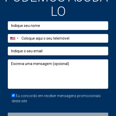
hipotecas, se necessário. Gestão da
LO
transferência de propriedade e cumprimento de
todas as regulamentações locais.
Serviços Completos para Compradores
Internacionais
Ao adquirir imóveis num país estrangeiro, é crucial ter
acesso a um conjunto completo de serviços. Como
Agente de Compradores experiente, ofereço uma
gama de serviços especializados adaptados
especificamente a compradores internacionais. Estes
serviços são concebidos não só para simplificar o
processo de compra, mas também para garantir que
os compradores tomem decisões informadas e
Eu concordo em receber mensagens promocionais
seguras.
deste site
Aqui está uma lista detalhada dos serviços principais