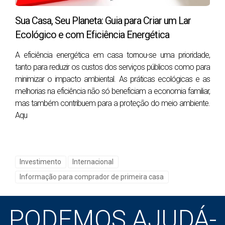
Assistência na organização de visitas e
Sua Casa, Seu Planeta: Guia para Criar um Lar
fornecimento de informações detalhadas sobre
cada imóvel.
Ecológico e com Eficiência Energética
Negociação e Compra
A eficiência energética em casa tornou-se uma prioridade,
Serviço: Habilidades de negociação experientes
tanto para reduzir os custos dos serviços públicos como para
para garantir o melhor preço possível para o
minimizar o impacto ambiental. As práticas ecológicas e as
comprador.
melhorias na eficiência não só beneficiam a economia familiar,
Vantagens: Gestão de todos os aspetos do
mas também contribuem para a proteção do meio ambiente.
processo de compra, incluindo revisão de
Aqu
contratos e negociações com o agente do
vendedor, assegurando o cumprimento de todos
os requisitos legais e financeiros antes de
concluir a transação.
Investimento
Internacional
Assistência Legal e Administrativa
Serviço: Coordenação com profissionais legais
Informação para comprador de primeira casa
para garantir que toda a documentação
necessária está em ordem.
PODEMOS AJUDÁ-
Vantagens: Apoio na obtenção de
financiamento, incluindo organização de