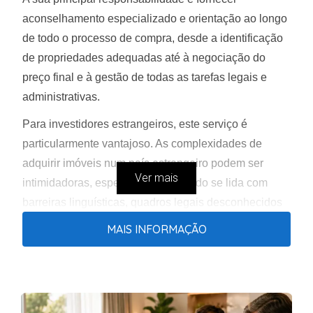
aconselhamento especializado e orientação ao longo
de todo o processo de compra, desde a identificação
de propriedades adequadas até à negociação do
preço final e à gestão de todas as tarefas legais e
administrativas.
Para investidores estrangeiros, este serviço é
particularmente vantajoso. As complexidades de
adquirir imóveis num país estrangeiro podem ser
Ver mais
intimidadoras, especialmente quando se lida com
barreiras linguísticas, quadros legais desconhecidos
e as particularidades do mercado imobiliário local.
MAIS INFORMAÇÃO
Um Agente de Compradores em Portugal pode ajudar
a ultrapassar estas barreiras, assegurando que os
interesses do comprador estão protegidos e que são
tomadas decisões informadas.