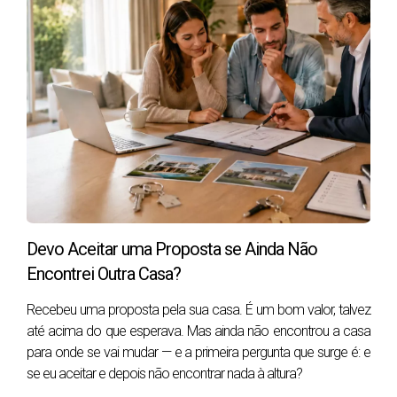
A Diferença entre um Agente de Compradores e
Outros Agentes Imobiliários
Um aspeto que diferencia os agentes de compradores
é o seu compromisso com aconselhamento imparcial.
Quando comecei como agente imobiliário na RE/MAX
Cidadela em 2004, rapidamente percebi o valor desta
independência. Ao contrário dos agentes
convencionais, que podem ser tentados a promover
uma venda para ganhar uma comissão, os agentes de
Devo Aceitar uma Proposta se Ainda Não
compradores priorizam as necessidades dos seus
Encontrei Outra Casa?
clientes, garantindo que cada decisão seja feita no
melhor interesse do comprador.
Recebeu uma proposta pela sua casa. É um bom valor, talvez
até acima do que esperava. Mas ainda não encontrou a casa
Gostaría de lhe apresentar os nossos serviços,
para onde se vai mudar — e a primeira pergunta que surge é: e
designadamente um serviço completamente
se eu aceitar e depois não encontrar nada à altura?
INOVADOR, PERSONALIZADO e GRATUITO, que