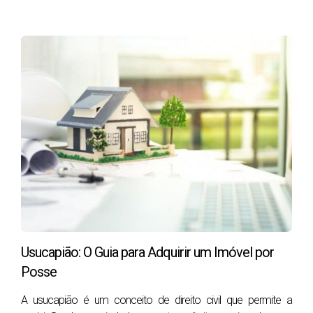
tem como objetivo apoiá-lo em todo o processo de
compra, desde o momento atual onde ainda vamos
iniciar a procura até ao dia da escritura.
A maioria dos consultores imobiliários não tem um
plano para ajudar os seus clientes compradores. É
por esse motivo que na RE/MAX Cidadela
desenvolvemos uma estratégia inovadora que tem
tido muito sucesso para ajudar os nossos clientes
compradores a encontrarem a casa ideal e fazerem o
melhor negócio com a compra da sua casa. Estou
certo de que posso ajudá-lo!
Principais Serviços Oferecidos por um Agente de
Usucapião: O Guia para Adquirir um Imóvel por
Compradores em Portugal
Posse
Um Agente de Compradores em Portugal oferece uma
A usucapião é um conceito de direito civil que permite a
ampla gama de serviços adaptados às necessidades