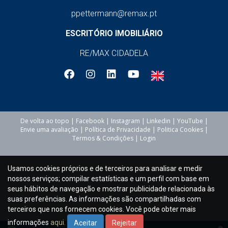
compradores estão totalmente informados sobre
ppettermann@remax.pt
o estado e a situação legal do imóvel, evitando
problemas ou custos ocultos futuros.
ESCRITÓRIO IMOBILIÁRIO
Negociação Especializada em Nome do
RE/MAX CIDADELA
Comprador
Vantagens: Resultados em
economias significativas e termos contratuais
mais favoráveis.
Assistência Legal e Financeira
Vantagens:
Cumprimento das leis e regulamentos
portugueses, minimizando o risco de problemas
De volta ao topo
|
Facebook
|
Instagram
|
Linkedin
|
YouTube
|
Envie uma avaliação
|
Política de Privacidade
|
Politica Cookies
|
legais durante ou após a compra.
Termos & Condições
|
Login
Serviço de Pesquisa de Financiamento
Gratuito com a Maxfinance
Vantagens:
Usamos cookies próprios e de terceiros para analisar e medir
Consultoria especializada e condições de
nossos serviços; compilar estatísticas e um perfil com base em
hipoteca mais competitivas, proporcionando
seus hábitos de navegação e mostrar publicidade relacionada às
economia significativa ao longo da vida do
suas preferências. As informações são compartilhadas com
empréstimo.
terceiros que nos fornecem cookies. Você pode obter mais
Coordenação do Processo de Compra do
informações
aqui.
Aceitar
Rejeitar