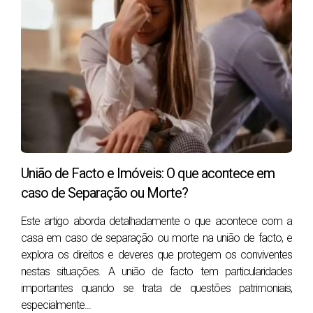
Resumo rápido
A doação em vida dá mais controlo, mas pode
antecipar custos e exigir mais cuidado jurídico e
familiar.
Na herança, cônjuge, unido de facto,
descendentes e ascendentes estão isentos da
taxa de 10% do Imposto do Selo.
Na doação de imóvel, a verba 1.1 do Imposto do
Selo aplica 0,8% sobre o valor tributável do
imóvel.
União de Facto e Imóveis: O que acontece em
caso de Separação ou Morte?
Se houver vários herdeiros, a herança indivisa
pode atrasar decisões e reduzir a liquidez real
Este artigo aborda detalhadamente o que acontece com a
do imóvel.
casa em caso de separação ou morte na união de facto, e
Antes de decidir, olhe não só para o imposto
explora os direitos e deveres que protegem os conviventes
imediato, mas também para a futura venda e
nestas situações. A união de facto tem particularidades
para as mais-valias.
importantes quando se trata de questões patrimoniais,
Antes de decidir entre doar ou deixar em herança,
especialmente...