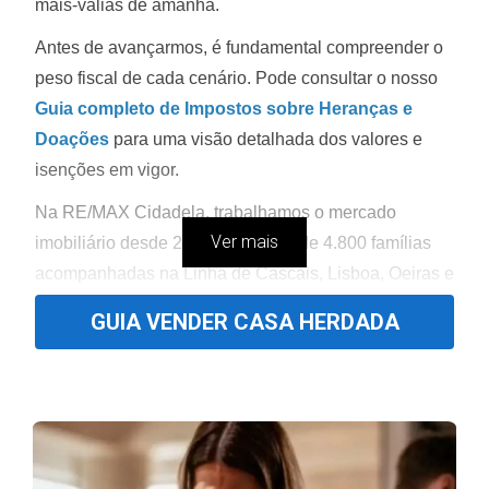
mais-valias de amanhã.
Antes de avançarmos, é fundamental compreender o
peso fiscal de cada cenário. Pode consultar o nosso
Guia completo de Impostos sobre Heranças e
Doações
para uma visão detalhada dos valores e
isenções em vigor.
Na RE/MAX Cidadela, trabalhamos o mercado
Ver mais
imobiliário desde 2004, com mais de 4.800 famílias
acompanhadas na Linha de Cascais, Lisboa, Oeiras e
Sintra. Na prática, isto significa que vemos de perto o
GUIA VENDER CASA HERDADA
que acontece quando uma família planeia bem a
transmissão de um imóvel — e também o que
acontece quando decide tarde demais, sem
estratégia, sem avaliação correta e sem alinhamento
entre herdeiros.