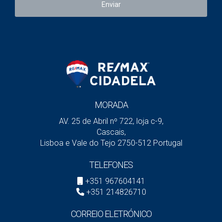
Enviar
se houver
vários
herdeiros
Burocracia
Menor, se tudo ficar
Maior, se a
posterior
resolvido
herança
ficar
indivisa
MORADA
Os imóveis estão sujeitos à verba 1.1 da Tabela Geral
AV. 25 de Abril nº 722, loja c-9,
do Imposto do Selo, à taxa de
0,8%
sobre o valor. A
Cascais,
verba 1.2 prevê
10%
sobre aquisições gratuitas, mas
Lisboa e Vale do Tejo 2750-512 Portugal
cônjuge, unido de facto, descendentes e ascendentes
TELEFONES
estão isentos desta componente.
+351 967604141
+351 214826710
Quando doar em vida pode fazer sentido
CORREIO ELETRÓNICO