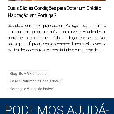
comunicação às Finanças e eventual habilitação e
Quais São as Condições para Obter um Crédito
partilha. O benefício principal é não mexer já no
Habitação em Portugal?
património. O risco principal é deixar tudo por resolver
Se está a pensar comprar casa em Portugal — seja a primeira,
quando a família já está emocionalmente fragilizada.
uma casa maior ou um imóvel para investir — entender as
condições para obter um crédito habitação é essencial. Não
basta querer. É preciso estar preparado. E neste artigo, vamos
Prós e contras: doação em vida vs
explicar-lhe, com clareza e empatia, tudo o que precisa de sa
transmissão por herança
Se quer uma resposta direta, aqui vai: a doação
costuma ser melhor para quem quer planear, controlar
Blog RE/MAX Cidadela
e prevenir problemas; a herança tende a ser melhor
Casa e Património Depois dos 60
para quem não quer alienar já o imóvel ou alterar o
Herança e Venda de Imóvel
equilíbrio patrimonial em vida. Nenhuma opção é
automaticamente “mais barata” em todos os casos.
PODEMOS AJUDÁ-
Critério
Doação em vida
Herança