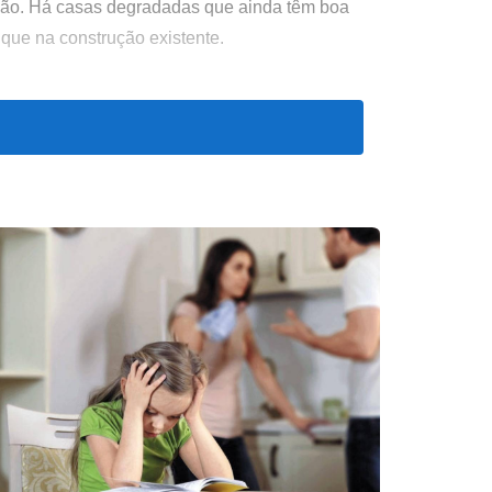
ção. Há casas degradadas que ainda têm boa
o que na construção existente.
er a decisão mais prudente.
ão mais provável
nas melhorias ou venda como está
r custo da obra antes de decidir
r como está ou como potencial construtivo
ção, avaliação independente ou partilha