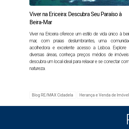
Casa com IMI, dívidas ou documentos em falt
Viver na Ericeira: Descubra Seu Paraíso à
Este diagnóstico inicial evita um erro comum
Beira-Mar
valorizada pode justificar investimento. Uma 
Viver na Ericeira oferece um estilo de vida único à bei
mar, com praias deslumbrantes, uma comunida
acolhedora e excelente acesso a Lisboa. Explore 
Os primeiros passos legais depois 
diversas áreas, conheça preços médios de imóveis
Antes de vender, arrendar ou fazer obras profu
descubra um local ideal para relaxar e se conectar co
natureza.
O primeiro documento essencial é a
habilitaç
feito num cartório notarial, numa conservatóri
Sem a habilitação de herdeiros, é muito difíci
Blog RE/MAX Cidadela
Herança e Venda de Imóve
advogados e notários quem tem legitimidade p
Se ainda está numa fase inicial da herança, co
processo desde o óbito até à escritura.
Enquanto a herança não estiver partilhada, a 