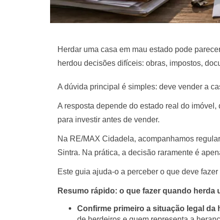
Herdar uma casa em mau estado pode parecer
herdou decisões difíceis: obras, impostos, docu
A dúvida principal é simples: deve vender a c
A resposta depende do estado real do imóvel, 
para investir antes de vender.
Na RE/MAX Cidadela, acompanhamos regularme
Sintra. Na prática, a decisão raramente é apena
Este guia ajuda-o a perceber o que deve fazer
Resumo rápido: o que fazer quando herda
Confirme primeiro a situação legal da 
de herdeiros e quem representa a heranç