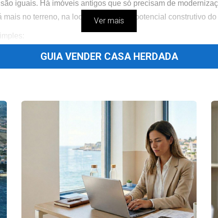
ão iguais. Há imóveis antigos que só precisam de moderniza
á mais no terreno, na localização ou no potencial construtivo d
Ver mais
simples:
GUIA VENDER CASA HERDADA
l do imóvel?
idade para avançar?
er sentido. Se a resposta for negativa, vender como está pode s
O que significa
Decis
Precisa de atualização, mas pode ser usada
Peque
Requer obras relevantes, mas recuperáveis
Avalia
Pode exigir projeto, licenças e investimento elevado
Vende
O bloqueio é familiar/jurídico, não só imobiliário
Media