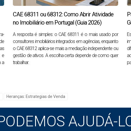
a
Pode complicar a venda
Regul
CAE 68311 ou 68312: Como Abrir Atividade
P
: tratar todos os imóveis degradados como se tivessem o mesmo
no Imobiliário em Portugal (Guia 2026)
G
casa em ruínas numa zona com pouca procura pode não justifica
ra-
A resposta é simples: o CAE 68311 é o mais usado por
Es
de
consultores imobiliários integrados em agências, enquanto
im
as
de herdar a casa
o CAE 68312 aplica-se mais a mediação independente ou
d
 e
gestão de ativos. A escolha certa depende de como quer
ad
ndas, precisa de confirmar a situação legal da herança.
m a
trabalhar.
pa
ão de herdeiros
. Este documento identifica oficialmente quem 
a ou através dos procedimentos legais aplicáveis ao caso concre
l avançar com uma venda segura, tratar de vários atos legais o
l
Heranças: Estrategias de Venda
ara representar a herança.
nsulte primeiro o
nosso guia completo para vender uma cas
PODEMOS AJUDÁ-L
casa integra aquilo que se chama
herança indivisa
. Isto signif