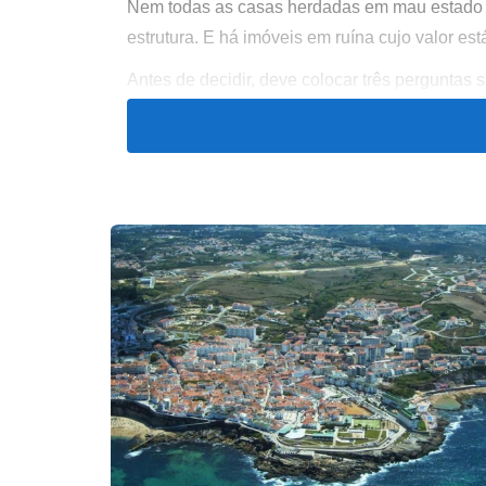
Nem todas as casas herdadas em mau estado s
estrutura. E há imóveis em ruína cujo valor est
Antes de decidir, deve colocar três perguntas 
A casa tem procura naquela localização?
O custo das obras é proporcional ao valor fina
Os herdeiros têm acordo, capital e disponibil
Se a resposta for positiva, recuperar pode faz
Situação do imóvel
Casa antiga mas habitável
Casa degradada mas estruturalmente sólida
Casa em ruína
Casa com vários herdeiros em desacordo