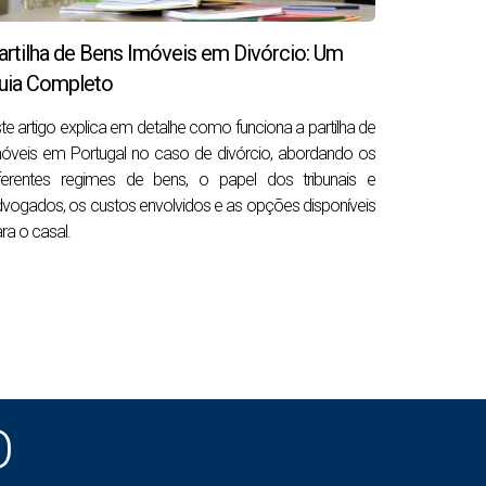
arizar antes de avançar
artilha de Bens Imóveis em Divórcio: Um
 potencial. Uma casa antiga numa zona
uia Completo
r sequer um projeto de recuperação.
te artigo explica em detalhe como funciona a partilha de
óveis em Portugal no caso de divórcio, abordando os
iferentes regimes de bens, o papel dos tribunais e
vogados, os custos envolvidos e as opções disponíveis
ra o casal.
são os herdeiros da pessoa falecida. Pode ser
to.
u demonstrar perante compradores, bancos,
a herdada em Portugal
, onde explicamos o
O
ica que os herdeiros ainda não são proprietários