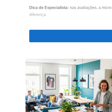
Dica de Especialista:
nas avaliações, a micro
diferença.
Porque é que a localização é o fato
A razão é simples: tudo o resto pode ser alte
local onde o imóvel se encontra
.
A localização define:
A procura:
quanto mais desejada a zona,
O estilo de vida:
tempo de deslocação, ru
O potencial de valorização:
quanto mais 
Fique atento:
imóveis em ruas estreitas, com
nobres.