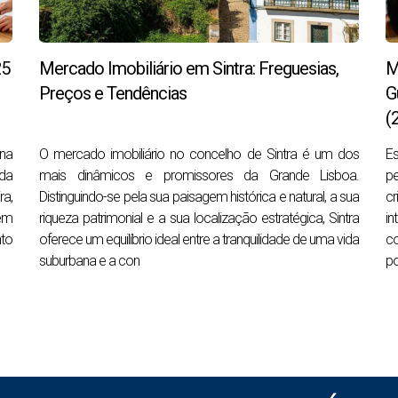
 localização que aumentam o valor de um imóvel?
25
Mercado Imobiliário em Sintra: Freguesias,
M
há
seis fatores universais
que influenciam o preço:
Preços e Tendências
G
Impacto estimado no pre
(
de metro, comboio, autoestradas
+10 % a +15 %
na
O mercado imobiliário no concelho de Sintra é um dos
Es
ida
mais dinâmicos e promissores da Grande Lisboa.
pe
spitais, comércio de proximidade
+8 % a +12 %
ra,
Distinguindo-se pela sua paisagem histórica e natural, a sua
cr
tacionamento, iluminação, limpeza
+5 %
 em
riqueza patrimonial e a sua localização estratégica, Sintra
i
to
oferece um equilíbrio ideal entre a tranquilidade de uma vida
c
 boa exposição solar
+10 % a +20 %
suburbana e a con
po
as e seguras
+5 % a +10 %
s e requalificações
+10 % a +25 %
 ou próximos da praia em Cascais valorizam-se, em média,
mai