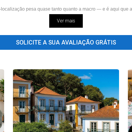
-localização pesa quase tanto quanto a macro — e é aqui que a 
Ver mais
r mais decisivo no valor de um imóvel?
SOLICITE A SUA AVALIAÇÃO GRÁTIS
rado. Pode remodelar a cozinha, modernizar a fachada ou instal
 maior a competição e o preço.
ído, segurança, vista.
infraestruturas e qualidade urbana, maior será o retorno futuro
 pouca luz natural ou sem estacionamento podem perder entre
1