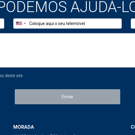
PODEMOS AJUDÁ-L
ação de um imóvel em Portugal?
e 30 % e 60 % do valor total
de uma casa. Essa percentagem va
timado da localização
Variação média nos últimos 10 ano
60 %
+45 % a +50 %
50 %
+40 % a +45 %
 deste site
35 %
+30 % a +35 %
30 %
+25 % a +30 %
Enviar
dealista.
ompare imóveis com tipologias idênticas no mesmo bairro. Mes
 final.
MORADA
C