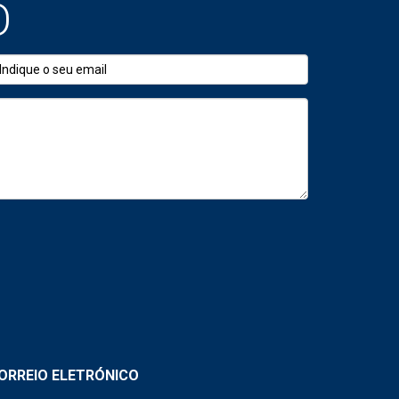
O
ria conforme a região e o tipo de imóvel.
s
mo uma diferença de 500 metros pode
ORREIO ELETRÓNICO