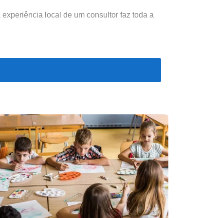
experiência local de um consultor faz toda a
ar painéis solares — mas
nunca pode mudar o
.
0 % e 20 % do valor
, mesmo em zonas