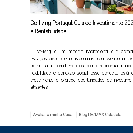
Quais são os principais fatores de
Co-living Portugal: Guia de Investimento 20
Cada comprador valoriza algo diferente, mas 
e Rentabilidade
Fator
Descrição
Transportes e acessos
Proximidade 
O co-living é um modelo habitacional que combi
espaços privados e áreas comuns, promovendo uma v
Escolas e serviços
Educação, ho
comunitária. Com benefícios como economia financei
Infraestrutura urbana
Passeios, es
flexibilidade e conexão social, esse conceito está
crescimento e oferece oportunidades de investimen
Vista e orientação solar
Mar, serra ou
atraentes.
Segurança e ruído
Ruas tranquil
Planos de desenvolvimento
Obras pública
Avaliar a minha Casa
Blog RE/MAX Cidadela
Da nossa experiência:
imóveis com vista mar
de 2 km da costa.