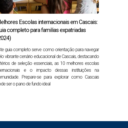
elhores Escolas internacionais em Cascais:
uia completo para familias expatriadas
ço
2024)
te guia completo serve como orientação para navegar
lo vibrante cenário educacional de Cascais, destacando
itérios de seleção essenciais, as 10 melhores escolas
nternacionais e o impacto dessas instituições na
omunidade. Prepare-se para explorar como Cascais
de ser o pano de fundo ideal
s de 10 %
face a equivalentes situados a mais