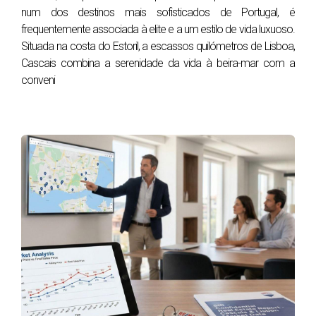
Terrenos bem nivelados e estáveis são mais seguros.
num dos destinos mais sofisticados de Portugal, é
Sinais de problema:
frequentemente associada à elite e a um estilo de vida luxuoso.
Situada na costa do Estoril, a escassos quilómetros de Lisboa,
Água acumulada
Cascais combina a serenidade da vida à beira-mar com a
Erosão
conveni
Raízes de árvores próximas da fundação
3-
A fachada exterior está em boas condições?
A fachada exterior é a primeira impressão da casa.
Inspecione a pintura, a integridade das paredes e
qualquer sinal de danos causados por condições
climáticas. Uma fachada bem cuidada indica uma
manutenção constante e preventiva.
Sinais de problema:
Desgaste excessivo da pintura