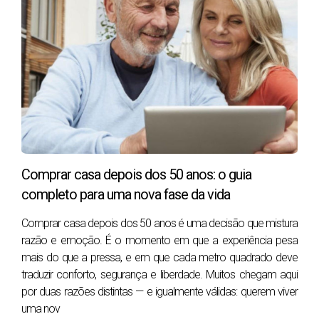
Problema oculto
Impacto financeiro
Infiltrações
3.000€ – 15.000€
Instalação elétrica antiga
2.000€ – 8.000€
Problemas estruturais
10.000€ – 50.000€
Humidade crónica
até -20% valor
Vai visitar um imóvel? Evite erros que podem
Comprar casa depois dos 50 anos: o guia
custar milhares de euros.
completo para uma nova fase da vida
Descarregue o nosso checklist completo para visitas
Comprar casa depois dos 50 anos é uma decisão que mistura
e compre com segurança.
razão e emoção. É o momento em que a experiência pesa
👉
Download gratuito do Guia de Compra de Casa
mais do que a pressa, e em que cada metro quadrado deve
traduzir conforto, segurança e liberdade. Muitos chegam aqui
por duas razões distintas — e igualmente válidas: querem viver
O que verificar durante uma visita a um
uma nov