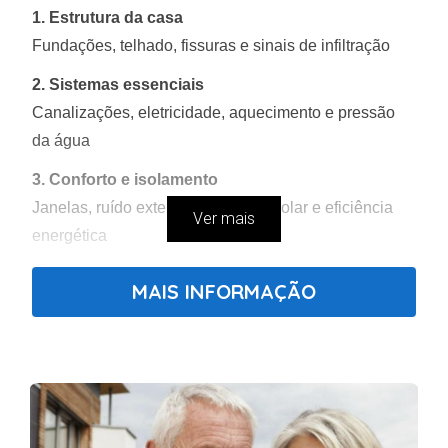
1. Estrutura da casa
Fundações, telhado, fissuras e sinais de infiltração
2. Sistemas essenciais
Canalizações, eletricidade, aquecimento e pressão
da água
3. Conforto e isolamento
Janelas, ruído exterior, exposição solar e eficiência
Ver mais
energética
4. Documentação legal
MAIS INFORMAÇÃO
Caderneta predial, registos e licenças atualizadas
5. Potencial de valorização
Localização, vizinhança e possibilidade de renovação
Um único problema estrutural pode custar entre
5.000€ e 50.000€.