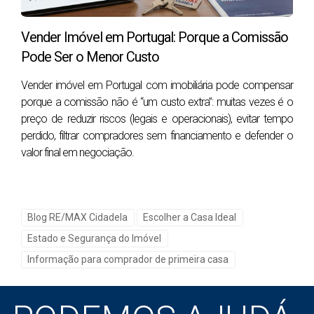
Fissuras
Vender Imóvel em Portugal: Porque a Comissão
Mofo ou algas
Pode Ser o Menor Custo
Vender imóvel em Portugal com imobiliária pode compensar
4-
Como está o telhado?
porque a comissão não é “um custo extra”: muitas vezes é o
O estado do telhado é fundamental. Olhe para o
preço de reduzir riscos (legais e operacionais), evitar tempo
telhado de diferentes ângulos e, se possível, suba
perdido, filtrar compradores sem financiamento e defender o
valor final em negociação.
para uma inspeção mais detalhada. Procure sinais de
desgaste, telhas soltas ou quebradas, e problemas de
isolamento. Um telhado em mau estado pode resultar
em infiltrações e outros problemas caros no futuro.
Blog RE/MAX Cidadela
Escolher a Casa Ideal
Estado e Segurança do Imóvel
Sinais de problema:
Informação para comprador de primeira casa
Telhas soltas ou quebradas
Infiltrações no interior
Acumulação de detritos