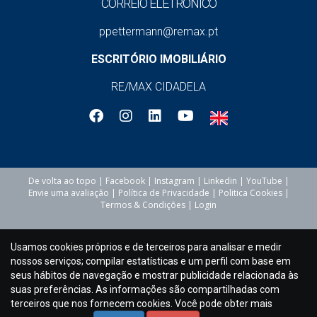
CORREIO ELETRÓNICO
otimizar o uso do espaço e aumentar o conforto.
Caminhe por todas as divisões da casa e avalie a
ppettermann@remax.pt
disposição dos espaços. Considere se a distribuição
ESCRITÓRIO IMOBILIÁRIO
é funcional e se os tamanhos das divisões são
adequados às suas necessidades.
RE/MAX CIDADELA
Sinais de problema:
Espaços mal aproveitados
Divisões pequenas
Layout pouco funcional
De volta ao topo
|
Facebook
|
Instagram
|
Linkedin
|
YouTube
|
Envie uma avaliação
|
Política de Privacidade
|
Politica Cookies
|
Termos & Condições
|
Login
8. As portas estão seguras e funcionais?
Usamos cookies próprios e de terceiros para analisar e medir
Verifique o estado das portas, incluindo fechaduras,
nossos serviços; compilar estatísticas e um perfil com base em
dobradiças e vedantes. Portas em bom estado
seus hábitos de navegação e mostrar publicidade relacionada às
suas preferências. As informações são compartilhadas com
garantem segurança e eficiência energética. Teste
terceiros que nos fornecem cookies. Você pode obter mais
todas as portas para garantir que abrem e fecham