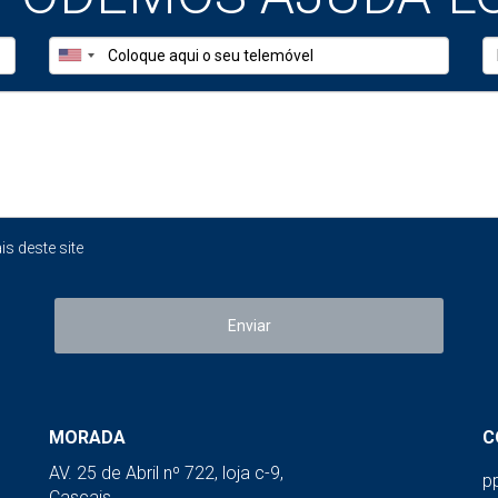
or que são Imprecisas? (Análise AVM)
recisas porque usam apenas dados públicos e médias estatísti
acionamento ou urgência do comprador. São úteis como referênci
el)?
 deste site
O que falha
e médias
Não vê estado real do imóvel
Enviar
Não distingue remodelado de degradado
Não incorpora vista, garagem, jardim, piscina
MORADA
C
ana
Erra facilmente até 20–35%
AV. 25 de Abril nº 722, loja c-9,
p
Cascais,