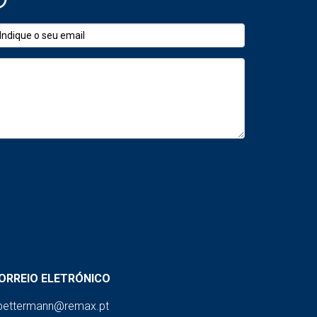
cas. Não consideram estado real do imóvel,
a inicial, mas perigosas para definir preço de
ORREIO ELETRÓNICO
pettermann@remax.pt