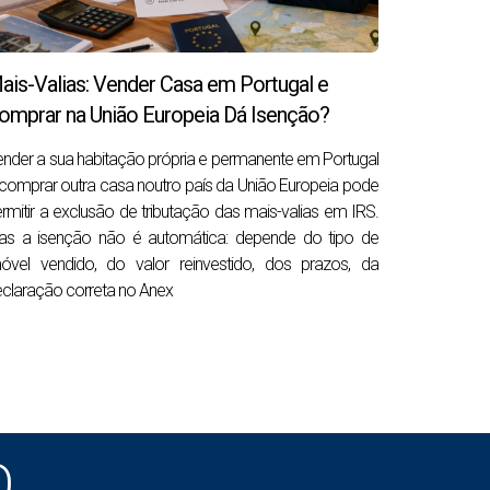
ais-Valias: Vender Casa em Portugal e
omprar na União Europeia Dá Isenção?
nder a sua habitação própria e permanente em Portugal
comprar outra casa noutro país da União Europeia pode
rmitir a exclusão de tributação das mais-valias em IRS.
as a isenção não é automática: depende do tipo de
óvel vendido, do valor reinvestido, dos prazos, da
claração correta no Anex
O
co — não é avaliação séria.