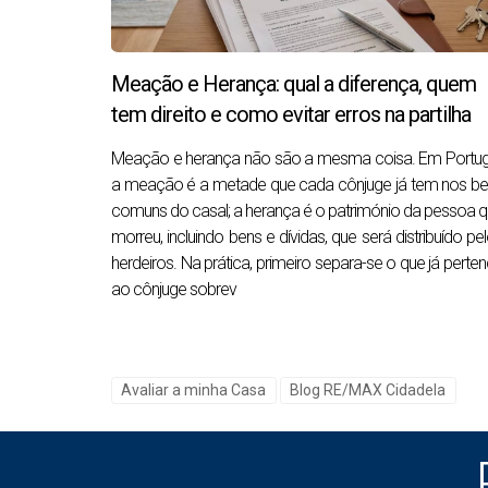
Sinais de que é apenas opinião
Não existe relatório escrito
Não foram apresentados comparáveis v
Meação e Herança: qual a diferença, quem
tem direito e como evitar erros na partilha
Apenas “feeling de mercado”
Não houve medição, nem revisão docum
Meação e herança não são a mesma coisa. Em Portug
a meação é a metade que cada cônjuge já tem nos b
O valor é sempre mais alto para agradar
comuns do casal; a herança é o património da pessoa 
Sinais de que é avaliação profissional
morreu, incluindo bens e dívidas, que será distribuído pe
herdeiros. Na prática, primeiro separa-se o que já perte
Existe relatório com dados verificáveis
ao cônjuge sobrev
Inclui imóveis vendidos e não só anunci
Há fundamentação técnica para o valor fi
O consultor explica fatores e ajusta tend
Avaliar a minha Casa
Blog RE/MAX Cidadela
Existe metodologia com passos claros
Fique Atento:
Se nenhuma pergunta foi feita sobre obras, efi