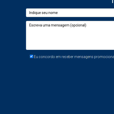
Simuladores e Avaliações Online: P
As avaliações online são rápidas mas pouco p
remodelações, vista mar, orientação solar, est
venda.
O que é um AVM (Automated Valuation Mod
Eu concordo em receber mensagens promocionais
O que faz
Estima valor com base em registos públicos 
É rápido e gratuito
Útil para ter referência geral
Baseia-se em algoritmos, não em visita hum