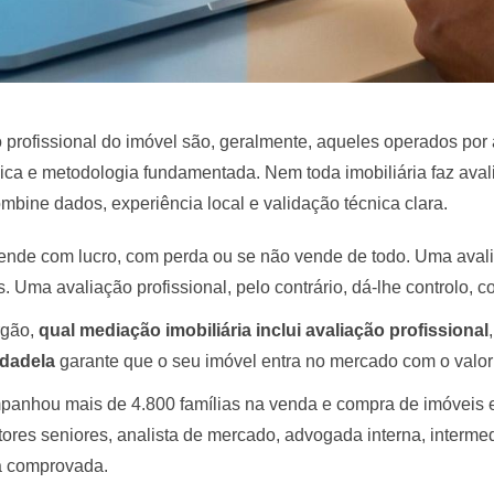
 profissional do imóvel são, geralmente, aqueles operados por a
nica e metodologia fundamentada. Nem toda imobiliária faz ava
mbine dados, experiência local e validação técnica clara.
vende com lucro, com perda ou se não vende de todo. Uma avali
. Uma avaliação profissional, pelo contrário, dá-lhe controlo, co
rgão,
qual mediação imobiliária inclui avaliação profissional
idadela
garante que o seu imóvel entra no mercado com o valor 
anhou mais de 4.800 famílias na venda e compra de imóveis 
tores seniores, analista de mercado, advogada interna, interme
ca comprovada.