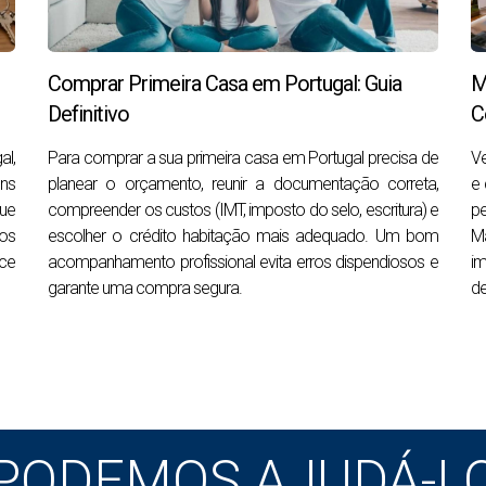
endidos
Comprar Primeira Casa em Portugal: Guia
M
Definitivo
C
ental
al,
Para comprar a sua primeira casa em Portugal precisa de
Ve
ens
planear o orçamento, reunir a documentação correta,
e 
que
compreender os custos (IMT, imposto do selo, escritura) e
pe
los
escolher o crédito habitação mais adequado. Um bom
M
nce
acompanhamento profissional evita erros dispendiosos e
im
garante uma compra segura.
de
ados
nal
ências
PODEMOS AJUDÁ-L
ciência energética, condomínio, licença de utilização ou históri