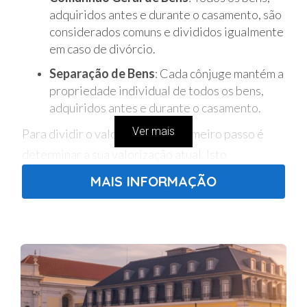
adquiridos antes e durante o casamento, são
considerados comuns e divididos igualmente
em caso de divórcio.
Separação de Bens
: Cada cônjuge mantém a
propriedade individual de todos os bens,
adquiridos antes e durante o casamento.
Ver mais
Para dividir o valor da casa, o primeiro passo é
determinar a sua valorização atual. Isto
geralmente é feito através de uma avaliação
MAIS INFORMAÇÃO
imobiliária realizada por um profissional
qualificado. Após determinar o valor da casa, o
montante é dividido de acordo com o regime de
bens aplicado ao casamento.
Quais Critérios São Considerados na Divisão
da Casa?