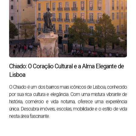
Vários critérios são considerados ao dividir a casa
durante o divórcio, incluindo:
Contribuições Financeiras
: As
contribuições de cada cônjuge para a compra
e manutenção da casa são avaliadas. Isto
inclui pagamentos de hipoteca, renovação,
impostos e outras despesas relacionadas
Chiado: O Coração Cultural e a Alma Elegante de
com a casa.
Lisboa
Custódia dos Filhos
: Se houver filhos
O Chiado é um dos bairros mais icônicos de Lisboa, conhecido
envolvidos, a custódia pode influenciar a
por sua rica cultura e elegância. Com uma mistura vibrante de
decisão. O cônjuge que tiver a custódia
história, comércio e vida noturna, oferece uma experiência
principal dos filhos pode ter preferência
única. Descubra imóveis, escolas, mobilidade e o estilo de vida
para ficar com a casa para garantir a
nesta área fascinante.
estabilidade das crianças.
Capacidade Financeira
: A capacidade