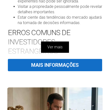
experientes não pode ser ignorada.
Visitar a propriedade pessoalmente pode revelar
detalhes importantes.
Estar ciente das tendências do mercado ajudará
na tomada de decisões informadas.
ERROS COMUNS DE
INVESTIDORES
Ver mais
ESTRANGEIROS
1. Ignorar as Leis e Regulamentações
MAIS INFORMAÇÕES
Locais
Um dos maiores erros que investidores estrangeiros
cometem é não se familiarizar com as leis e
regulamentações locais. A legislação portuguesa
pode ser complexa e varia significativamente de uma
região para outra. Por exemplo, a Lei do