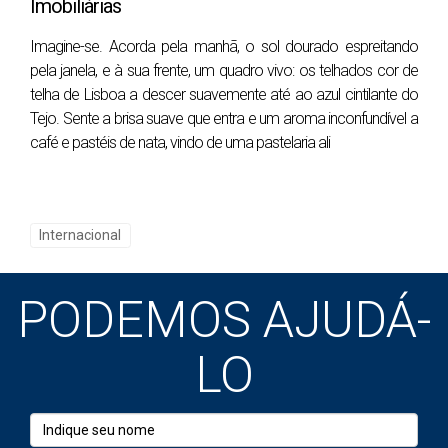
Imobiliárias
uma área onde os preços estão caindo ou onde há
um excesso de oferta, poderá enfrentar dificuldades
Imagine-se. Acorda pela manhã, o sol dourado espreitando
para vender ou alugar sua propriedade no futuro.
pela janela, e à sua frente, um quadro vivo: os telhados cor de
Manter-se informado sobre as tendências do
telha de Lisboa a descer suavemente até ao azul cintilante do
Tejo. Sente a brisa suave que entra e um aroma inconfundível a
mercado é essencial para fazer investimentos
café e pastéis de nata, vindo de uma pastelaria ali
estratégicos.
ESTUDOS DE CASO
INSPIRADORES
Internacional
Caso 1: João e Maria - O Aprendizado com
PODEMOS AJUDÁ-
Erros Legais
João e Maria eram um casal brasileiro que decidiu
LO
investir em Lisboa sem entender completamente as
leis locais. Eles compraram um apartamento em
Alfama, mas logo descobriram que não estavam