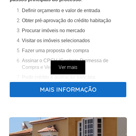
Definir orçamento e valor de entrada
Obter pré-aprovação do crédito habitação
Procurar imóveis no mercado
Visitar os imóveis selecionados
Fazer uma proposta de compra
Assinar o CPCV (Contrato Promessa de
Ver mais
Compra e Venda)
Pedir crédito e avaliação bancária
Reunir documentação para a escritura
MAIS INFORMAÇÃO
Realizar a escritura de compra e venda
Pagar impostos e registar o imóvel
Embora o processo possa parecer complexo, com
preparação e apoio profissional torna-se muito mais
simples e seguro.