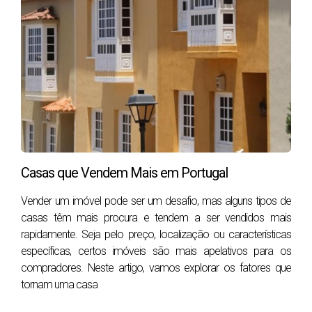
Se está a pensar comprar casa na Linha de Cascais,
Lisboa ou arredores, preparámos um
Guia Completo
para Compradores
com:
• custos reais da compra
• impostos e despesas escondidas
• erros que fazem muitos compradores perder
dinheiro
• estratégias para negociar melhor o preço
Casas que Vendem Mais em Portugal
👉
Descarregue o nosso
Guia Gratuito para
Vender um imóvel pode ser um desafio, mas alguns tipos de
Comprar Casa em Portugal
casas têm mais procura e tendem a ser vendidos mais
rapidamente. Seja pelo preço, localização ou características
específicas, certos imóveis são mais apelativos para os
compradores. Neste artigo, vamos explorar os fatores que
1. Como definir o orçamento para
tornam uma casa
comprar casa?