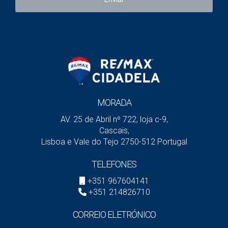
pode ser cansativa, especialmente se o mercado
estiver aquecido. Para otimizar a pesquisa,
recomendamos:
• Portais Imobiliários: Sites como Idealista, Remax e
Casayes.pt são excelentes para explorar uma vasta
gama de opções e para comparar preços.
• Agências Imobiliárias: As agências têm acesso a
MORADA
imóveis exclusivos e a propriedades que muitas
AV. 25 de Abril nº 722, loja c-9,
vezes não são listadas em portais públicos. Trabalhar
Cascais,
com uma agência de confiança pode facilitar o
Lisboa e Vale do Tejo 2750-512 Portugal
processo.
TELEFONES
• Alertas e Filtros de Pesquisa: Utilizar alertas nos
portais online permite ser notificado sempre que
+351 967604141
+351 214826710
surgem novos imóveis que correspondem aos seus
critérios.
CORREIO ELETRÓNICO
Durante a pesquisa, é recomendável visitar uma