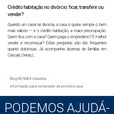
habitação e porque é importante?
Crédito habitação no divórcio: ficar, transferir ou
Para quem não tem o valor total disponível para pagar
vender?
o imóvel a pronto, o próximo passo é obter uma pré-
Quando um casal se divorcia, a casa é quase sempre o bem
aprovação do crédito habitação. Este documento,
mais valioso — e o crédito habitação, a maior preocupação.
emitido pelo banco, indica o montante máximo que
Quem fica com a casa? Quem paga o empréstimo? É melhor
está disposto a emprestar, e ajuda o comprador a
vender e recomeçar? Estas perguntas são tão frequentes
saber até onde pode ir em termos de valor de
quanto dolorosas. Já acompanhei dezenas de famílias em
aquisição.
Cascais, Oeiras, L
A pré-aprovação traz algumas vantagens:
• Saber com clareza o valor que pode investir: A pré-
aprovação permite conhecer o montante que o banco
Blog RE/MAX Cidadela
está disposto a financiar e ajuda a definir um limite
Informação para comprador de primeira casa
para as pesquisas.
• Demonstrar Seriedade: Ao apresentar uma pré-
PODEMOS AJUDÁ-
aprovação durante a negociação, o comprador
transmite ao vendedor que possui os recursos