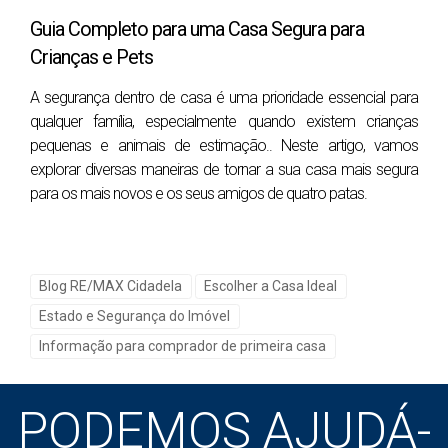
Fissuras
Guia Completo para uma Casa Segura para
Mofo ou algas
Crianças e Pets
A segurança dentro de casa é uma prioridade essencial para
qualquer família, especialmente quando existem crianças
4-
Como está o telhado?
pequenas e animais de estimação.. Neste artigo, vamos
O estado do telhado é fundamental. Olhe para o
explorar diversas maneiras de tornar a sua casa mais segura
telhado de diferentes ângulos e, se possível, suba
para os mais novos e os seus amigos de quatro patas.
para uma inspeção mais detalhada. Procure sinais de
desgaste, telhas soltas ou quebradas, e problemas de
isolamento. Um telhado em mau estado pode resultar
Blog RE/MAX Cidadela
Escolher a Casa Ideal
em infiltrações e outros problemas caros no futuro.
Estado e Segurança do Imóvel
Sinais de problema:
Informação para comprador de primeira casa
Telhas soltas ou quebradas
PODEMOS AJUDÁ-
Infiltrações no interior
Acumulação de detritos