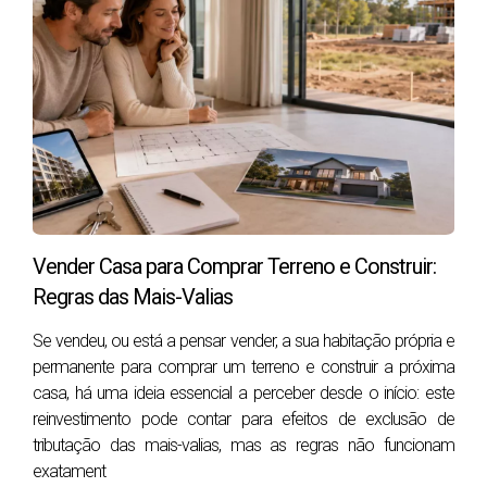
Problema oculto
Impacto financeiro
Infiltrações
3.000€ – 15.000€
Instalação elétrica antiga
2.000€ – 8.000€
Problemas estruturais
10.000€ – 50.000€
Humidade crónica
até -20% valor
Vai visitar um imóvel? Evite erros que podem
Vender Casa para Comprar Terreno e Construir:
custar milhares de euros.
Regras das Mais-Valias
Descarregue o nosso checklist completo para visitas
Se vendeu, ou está a pensar vender, a sua habitação própria e
e compre com segurança.
permanente para comprar um terreno e construir a próxima
👉
Download gratuito do Guia de Compra de Casa
casa, há uma ideia essencial a perceber desde o início: este
reinvestimento pode contar para efeitos de exclusão de
tributação das mais-valias, mas as regras não funcionam
O que verificar durante uma visita a um
exatament