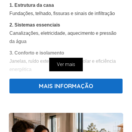
1. Estrutura da casa
Fundações, telhado, fissuras e sinais de infiltração
2. Sistemas essenciais
Canalizações, eletricidade, aquecimento e pressão
da água
3. Conforto e isolamento
Janelas, ruído exterior, exposição solar e eficiência
Ver mais
energética
4. Documentação legal
MAIS INFORMAÇÃO
Caderneta predial, registos e licenças atualizadas
5. Potencial de valorização
Localização, vizinhança e possibilidade de renovação
Um único problema estrutural pode custar entre
5.000€ e 50.000€.