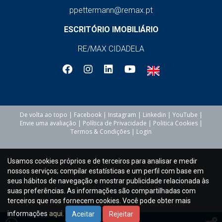
otimizar o uso do espaço e aumentar o conforto.
ppettermann@remax.pt
Caminhe por todas as divisões da casa e avalie a
ESCRITÓRIO IMOBILIÁRIO
disposição dos espaços. Considere se a distribuição
é funcional e se os tamanhos das divisões são
RE/MAX CIDADELA
adequados às suas necessidades.
Sinais de problema:
Espaços mal aproveitados
Divisões pequenas
De volta ao topo
|
Facebook
|
Instagram
|
Linkedin
|
YouTube
|
Layout pouco funcional
Envie uma avaliação
|
Política de Privacidade
|
Politica Cookies
|
Termos & Condições
|
Login
8. As portas estão seguras e funcionais?
Usamos cookies próprios e de terceiros para analisar e medir
nossos serviços; compilar estatísticas e um perfil com base em
Verifique o estado das portas, incluindo fechaduras,
seus hábitos de navegação e mostrar publicidade relacionada às
suas preferências. As informações são compartilhadas com
dobradiças e vedantes. Portas em bom estado
terceiros que nos fornecem cookies. Você pode obter mais
garantem segurança e eficiência energética. Teste
informações
aqui.
Aceitar
Rejeitar
todas as portas para garantir que abrem e fecham