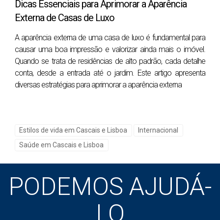
de família. Este profissional funciona como o
Dicas Essenciais para Aprimorar a Aparência
primeiro ponto de contacto dentro do sistema de
Externa de Casas de Luxo
saúde e é responsável pelo acompanhamento da
A aparência externa de uma casa de luxo é fundamental para
saúde do utente, encaminhando-o para consultas
causar uma boa impressão e valorizar ainda mais o imóvel.
de especialidade ou serviços hospitalares quando
Quando se trata de residências de alto padrão, cada detalhe
conta, desde a entrada até o jardim. Este artigo apresenta
necessário.
diversas estratégias para aprimorar a aparência externa
No concelho de Cascais, existem os seguintes
centros de saúde:
Estilos de vida em Cascais e Lisboa
Internacional
-Centro de Saúde de Cascais: Rua Padre Moisés
Saúde em Cascais e Lisboa
da Silva, 2750-437 Cascais
-Centro de Saúde de São João do Estoril: Rua
PODEMOS AJUDÁ-
Prof. Egas Moniz, 2675-048 São João do Estoril
LO
-Centro de Saúde de Carcavelos: Rua Jacinto