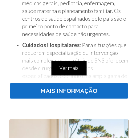
médicas gerais, pediatria, enfermagem,
saúde materna e planeamento familiar. Os
centros de saúde espalhados pelo país são o
primeiro ponto de contacto para
necessidades de saúde não urgentes.
Cuidados Hospitalares
: Para situações que
requerem especialização ou intervenção
mais complexa, os hospitais do SNS oferecem
desde cirurgias a tratamentos
Ver mais
especializados, cobrindo uma ampla gama de
disciplinas médicas.
MAIS INFORMAÇÃO
Saúde Pública
: Programas de vacinação,
prevenção de doenças e promoção da saúde
pública fazem parte dos esforços contínuos
do SNS para manter a população saudável.
Saúde Mental
: O SNS proporciona apoio à
saúde mental através de consultas de