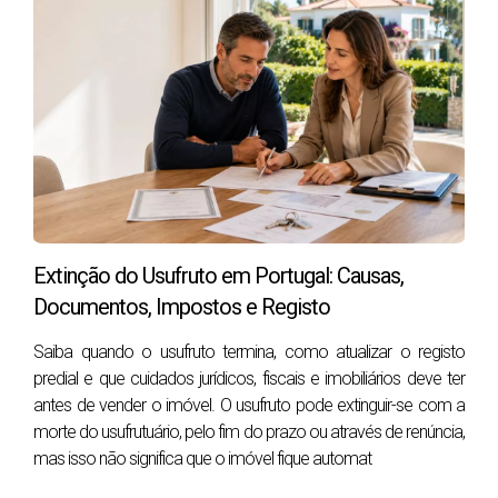
psicologia e psiquiatria, tanto em ambientes
de atendimento primário como hospitalar.
Inscrição e Acesso ao SNS
Para aproveitar os serviços do SNS, os residentes
estrangeiros devem primeiro inscrever-se,
obtendo o número de utente da saúde. Este
Extinção do Usufruto em Portugal: Causas,
processo envolve a apresentação de
Documentos, Impostos e Registo
documentação que comprove a residência legal
em Portugal, juntamente com a inscrição na
Saiba quando o usufruto termina, como atualizar o registo
predial e que cuidados jurídicos, fiscais e imobiliários deve ter
segurança social. Uma vez inscrito, o indivíduo
antes de vender o imóvel. O usufruto pode extinguir-se com a
ganha acesso ao vasto leque de serviços de saúde
morte do usufrutuário, pelo fim do prazo ou através de renúncia,
oferecidos pelo SNS a custos reduzidos ou sem
mas isso não significa que o imóvel fique automat
custo algum.