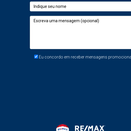
As pessoas estão mais otimistas e receti
Tomam decisões mais emocionais e conf
Estão mais dispostas a investir num novo 
Ao criar uma narrativa envolvente no seu anún
escolha do comprador.
Eu concordo em receber mensagens promocionais
6. Facilidade de Planeamento para Compra
Para quem vende e para quem compra, a prima
As famílias conseguem mudar antes do iní
Há mais tempo para tratar de documentaç
Evita-se a pressão típica do verão, qua
Vender agora significa
fechar negócio no te
FAQ – Perguntas Frequentes sobre Vender