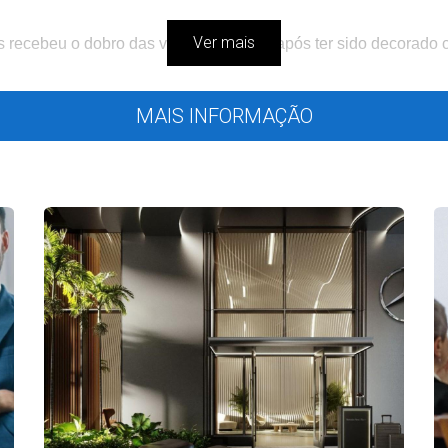
Ver mais
recebeu o dobro das visitas previstas após ter sido decorado 
MAIS INFORMAÇÃO
eis
, o que favorece não só a visita aos imóveis como também a
o por causa da chuva ou dos horários reduzidos, tornam-se viáv
cas e vídeos.
.
m.
cesso de decisão mais leve e otimista.