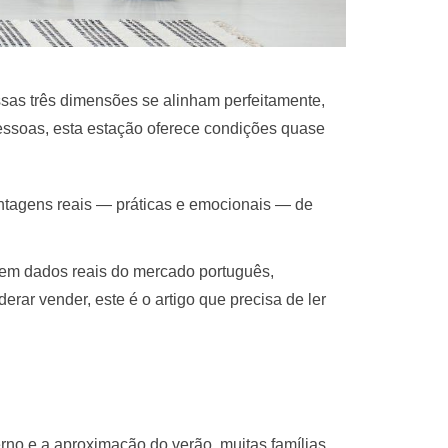
sas três dimensões se alinham perfeitamente,
pessoas, esta estação oferece condições quase
ntagens reais — práticas e emocionais — de
 em dados reais do mercado português,
ar vender, este é o artigo que precisa de ler
erno e a aproximação do verão, muitas famílias