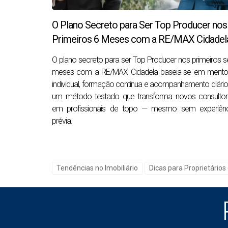
4. Menos Imóveis em Melhoria: Concorrênc
O Plano Secreto para Ser Top Producer nos
Embora a primavera seja ativa, muitos proprietá
Primeiros 6 Meses com a RE/MAX Cidadel
agora no mercado, o seu imóvel pode
aparece
O plano secreto para ser Top Producer nos primeiros s
Estratégia:
meses com a RE/MAX Cidadela baseia-se em mentor
individual, formação contínua e acompanhamento diário
Aproveite este momento para captar a atenção
um método testado que transforma novos consultor
março, abril e maio vendem mais rápido e co
em profissionais de topo — mesmo sem experiênc
Estudo de caso
: Um T3 em São João do Estor
prévia.
5. Valor Emocional e Potencial de Encanta
Tendências no Imobiliário
Dicas para Proprietários
A primavera tem um impacto emocional forte n
conecta-se com o
sentimento de renovação 
Psicologia da compra: