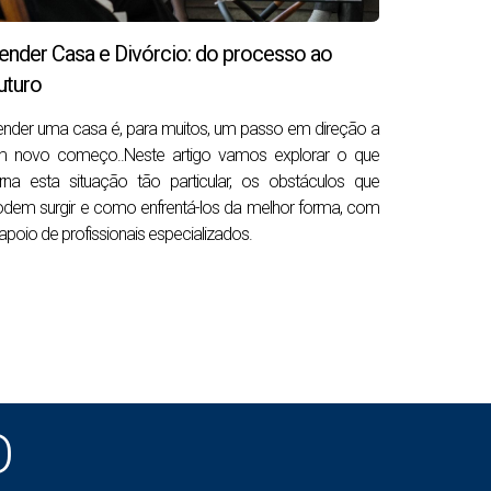
ender Casa e Divórcio: do processo ao
para o verão. Isso significa que, ao entrar
uturo
nder uma casa é, para muitos, um passo em direção a
m novo começo..Neste artigo vamos explorar o que
rna esta situação tão particular, os obstáculos que
ia e das férias. Imóveis bem apresentados em
dem surgir e como enfrentá-los da melhor forma, com
apoio de profissionais especializados.
 de abril — com 4 propostas em simultâneo.
rgia renovada. Vender casa nesta altura
O