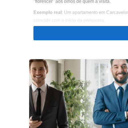
"florescer" aos olhos de quem a visita.
Exemplo real
: Um apartamento em Carcavelos 
coincidir com o início da primavera.
3. O Tempo Está do Seu Lado
A primavera traz
dias mais longos e agradáv
visitas que não acontecem no outono ou invern
Vantagens práticas:
Mais horas de luz para sessões fotográfi
Mais flexibilidade de horários para visitas
Mais disposição das pessoas para agire
O clima agradável reduz o stress e torna o pro