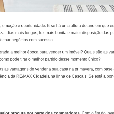
 emoção e oportunidade. E se há uma altura do ano em que es
za, dias mais longos, luz mais bonita e maior disposição das 
 fechar negócios com sucesso.
erada a melhor época para vender um imóvel? Quais são as va
 como pode tirar o melhor partido desse momento único?
as as vantagens de vender a sua casa na primavera, com base
ncia da RE/MAX Cidadela na linha de Cascais. Se está a ponder
maior procura por parte dos compradores
. Com o fim do inv