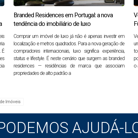
ia Preparada, Mas Não Saturada
Branded Residences em Portugal: a nova
V
rios ainda estão a preparar os seus imóveis ou a adiar a venda 
a
tendência do imobiliário de luxo
F
r antes da "inundação" típica de anúncios do verão
.
eis
­Comprar um imóvel de luxo já não é apenas investir em
Ve
ia
localização e metros quadrados. Para a nova geração de
u
. É
compradores internacionais, luxo significa experiência,
to
 dos compradores que querem decidir antes da alta concorrênc
es
status e lifestyle. É neste cenário que surgem as branded
po
m menos negociação.
ia
residences — residências de marca que associam
o 
il vendido em 17 dias, após ser publicado na primeira semana
propriedades de alto padrão a
mento
 de Imóveis
as pessoas. É associada a recomeços, mudanças positivas, ene
pessoal
que muitos compradores procuram.
PODEMOS AJUDÁ-L