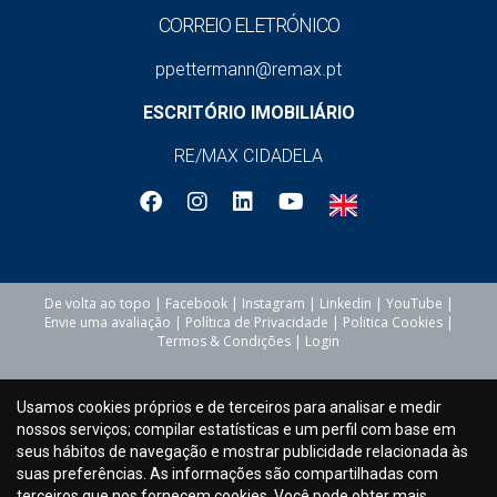
CORREIO ELETRÓNICO
ppettermann@remax.pt
ESCRITÓRIO IMOBILIÁRIO
RE/MAX CIDADELA
De volta ao topo
|
Facebook
|
Instagram
|
Linkedin
|
YouTube
|
Envie uma avaliação
|
Política de Privacidade
|
Politica Cookies
|
Termos & Condições
|
Login
Usamos cookies próprios e de terceiros para analisar e medir
nossos serviços; compilar estatísticas e um perfil com base em
seus hábitos de navegação e mostrar publicidade relacionada às
suas preferências. As informações são compartilhadas com
terceiros que nos fornecem cookies. Você pode obter mais