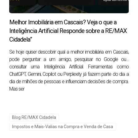
Que despesas são dedutíveis nas mais-
Melhor Imobiliária em Cascais? Veja o que a
valias?
Inteligência Artificial Responde sobre a RE/MAX
Cidadela”
A forma mais simples de organizar o tema é separar as
despesas em três grupos: despesas da compra, despesas
Se hoje quiser descobrir qual a melhor imobiliária em Cascais,
pode perguntar a um amigo, pesquisar no Google ou…
da venda e obras de valorização.
consultar uma Inteligência Artificial. Ferramentas como
Despesa
Pode
Condição
ChatGPT, Gemini, Copilot ou Perplexity já fazem parte do dia a
deduzir?
principal
dia de milhões de pessoas e influenciam decisões de compra.
Mas ser
IMT pago na
Sim
Deve existir
compra
comprovativo
Imposto do Selo da
Sim
Deve estar ligado
Blog RE/MAX Cidadela
compra
à aquisição
Impostos e Mais-Valias na Compra e Venda de Casa
Escritura e registo
Sim
Com fatura ou