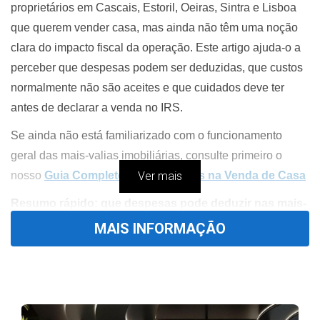
proprietários em Cascais, Estoril, Oeiras, Sintra e Lisboa
que querem vender casa, mas ainda não têm uma noção
clara do impacto fiscal da operação. Este artigo ajuda-o a
perceber que despesas podem ser deduzidas, que custos
normalmente não são aceites e que cuidados deve ter
antes de declarar a venda no IRS.
Se ainda não está familiarizado com o funcionamento
geral das mais-valias imobiliárias, consulte primeiro o
nosso
Guia Completo de Mais-Valias na Venda de Casa
Ver mais
Resumo rápido: que despesas pode deduzir nas mais-
valias?
MAIS INFORMAÇÃO
As despesas dedutíveis nas mais-valias imobiliárias
são encargos que podem reduzir o ganho fiscal
apurado na venda de um imóvel.
Em regra, pode deduzir despesas relacionadas com
a compra, venda e valorização do imóvel, desde