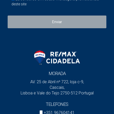
Mobiliário e
Normalmente
Não valorizam
deste site
decoração
não
juridicamente o
imóvel
Enviar
Eletrodomésticos
Normalmente
Regra geral, não
soltos
não
integram o imóvel
Obras sem fatura
Não
Falta prova fiscal
Juros do crédito
Em regra,
Não são despesa
habitação
não
dedutível da mais-
valia
MORADA
Esta tabela é uma orientação prática. Em casos com
AV. 25 de Abril nº 722, loja c-9,
heranças, divórcios, imóveis em compropriedade, não
Cascais,
residentes ou obras complexas, deve confirmar o
Lisboa e Vale do Tejo 2750-512 Portugal
enquadramento com um contabilista certificado ou
TELEFONES
advogado fiscal.
+351 967604141