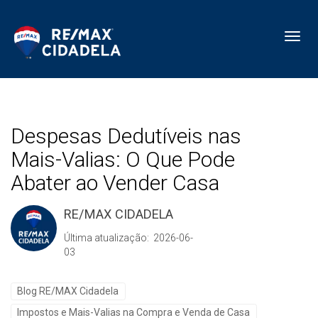
Toggl
Despesas Dedutíveis nas
Mais-Valias: O Que Pode
Abater ao Vender Casa
RE/MAX CIDADELA
Última atualização: 2026-06-
03
Blog RE/MAX Cidadela
Impostos e Mais-Valias na Compra e Venda de Casa