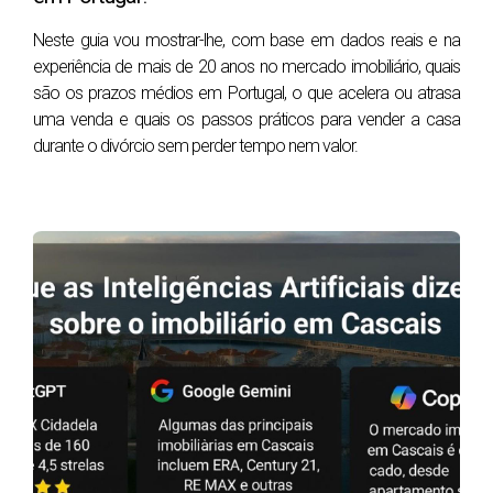
A Autoridade Tributária permite considerar outros
elementos, como o coeficiente de desvalorização
Neste guia vou mostrar-lhe, com base em dados reais e na
experiência de mais de 20 anos no mercado imobiliário, quais
monetária, certas despesas suportadas na compra,
são os prazos médios em Portugal, o que acelera ou atrasa
encargos com a venda e obras de valorização realizadas
uma venda e quais os passos práticos para vender a casa
dentro do prazo legal.
durante o divórcio sem perder tempo nem valor.
De forma simplificada, pode pensar no cálculo assim:
Mais-valia = valor de venda − valor de aquisição
atualizado − despesas dedutíveis.
As despesas dedutíveis servem para reduzir a base sobre
a qual a mais-valia é apurada. Quanto maior for o valor das
despesas aceites, menor poderá ser o imposto a pagar.
Atenção: existe diferença entre uma despesa que pagou e
uma despesa que é fiscalmente aceite. Para ser
considerada, a despesa deve estar documentada e
enquadrar-se nas regras aplicáveis.