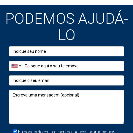
da compra
recibo
PODEMOS AJUDÁ-
Solicitador ou
Sim, em
Se ligado à
advogado na
regra
aquisição
LO
compra
Comissão
Sim, em
Com fatura
imobiliária na venda
regra
emitida ao
vendedor
Certificado
Sim, em
Se necessário
energético
regra
para a venda
Custos de escritura
Sim, em
Se suportados
ou atos da venda
regra
pelo vendedor
Obras de
Sim
Últimos 12 anos e
valorização
com fatura
Eu concordo em receber mensagens promocionais