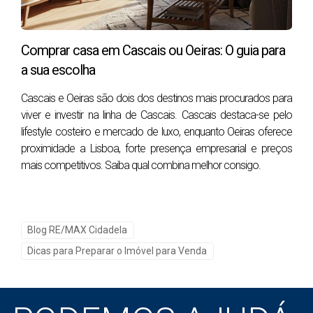
Como decidir se vale a pena fazer obras ou
Comprar casa em Cascais ou Oeiras: O guia para
vender “como está”?
a sua escolha
Decidir bem é comparar três variáveis:
impacto na
Cascais e Oeiras são dois dos destinos mais procurados para
perceção (fotos/visita)
,
risco/tempo
, e
probabilidade de
viver e investir na linha de Cascais. Cascais destaca-se pelo
recuperação do investimento
. Se a obra não melhora
lifestyle costeiro e mercado de luxo, enquanto Oeiras oferece
claramente a perceção em 5 segundos (scroll no anúncio),
proximidade a Lisboa, forte presença empresarial e preços
normalmente é má aposta pré-venda.
mais competitivos. Saiba qual combina melhor consigo.
Antes de fazer obras, responda a três perguntas: 1) isto
melhora as fotos e a primeira visita? 2) consigo executar
em 2–3 semanas sem derrapar? 3) se não recuperar
Blog RE/MAX Cidadela
100%, ainda assim acelera a venda? Se a resposta for
Dicas para Preparar o Imóvel para Venda
“não” em duas delas, evite a obra e foque “refresh +
reparações”.