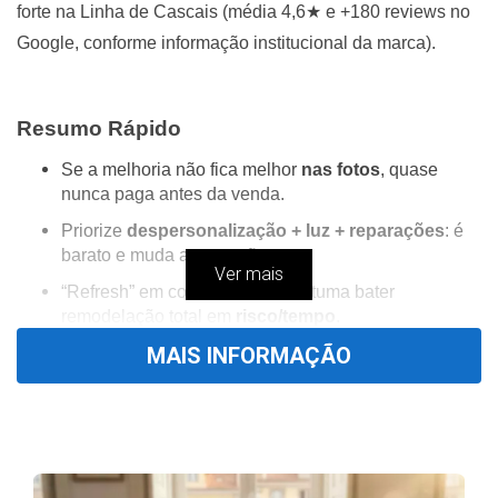
forte na Linha de Cascais (média 4,6
★
e +180 reviews no
Google, conforme informação institucional da marca).
Resumo Rápido
Se a melhoria não fica melhor
nas fotos
, quase
nunca paga antes da venda.
Priorize
despersonalização + luz + reparações
: é
barato e muda a perceção.
Ver mais
“Refresh” em cozinha e WC costuma bater
remodelação total em
risco/tempo
.
MAIS INFORMAÇÃO
Exterior (entrada, jardim, fachada) é o “anúncio ao
vivo”: aumenta visitas e propostas.
Antes de mexer em paredes/estruturas, confirme
RJUE
e regras do município.
Índice