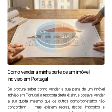
O que realmente aumenta o valor de uma moradia na
venda em Portugal?
Como decidir se vale a pena fazer obras ou vender
“como está”?
Quais são as 7 melhorias com melhor retorno antes
de vender?
Que melhorias raramente pagam (e custam tempo)?
O que é despersonalização e porque vende mais nas
fotos e visitas?
Eficiência energética: compensa antes de vender (e
Como vender a minha parte de um imóvel
que apoios existem)?
indiviso em Portugal
Preciso de licença da Câmara para estas obras?
(RJUE explicado simples)
­Se procura saber como vender a sua parte de um imóvel
indiviso em Portugal, a resposta direta é: sim, é possível vender
Que documentos e detalhes legais travam vendas e
a sua quota, mesmo que os outros comproprietários não
baixam propostas?
concordem — mas existem regras, riscos, impostos e
Plano de 7/14/30 dias para preparar e vender com