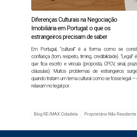
verificar o estado real do imóvel;
Diferenças Culturais na Negociação
confirmar se há infiltrações, obras antiga
Imobiliária em Portugal: o que os
falar com o condomínio;
estrangeiros precisam de saber
recolher correspondência importante;
Em Portugal, “cultural” é a forma como se constr
contactar técnicos, se necessário;
confiança (tom, respeito, timing, credibilidade). “Legal” 
resolver pequenas urgências antes que 
que fica escrito e vincula (proposta, CPCV, sinal, praz
cláusulas). Muitos problemas de estrangeiros surg
Este é o ponto que muitos proprietários subes
quando tratam um tema cultural como se fosse legal —
numa chave que ninguém tem, num documento 
relaxam no legal por
O que deve estar resolvido antes da 
Blog RE/MAX Cidadela
Proprietário Não Residente
Se não pode vir a Portugal, a preparação deve 
Um proprietário residente em Portugal pode r
checklist inicial é essencial.