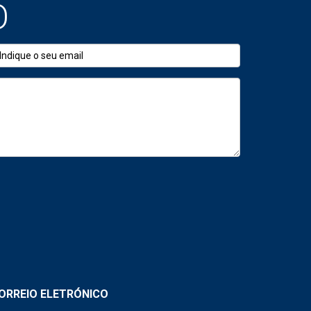
O
mprovisadas.
ORREIO ELETRÓNICO
ios.