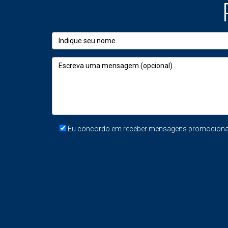
Antes da primeira visita, deve garantir que:
Ponto crítico
Porq
Chaves disponíveis em Portugal
Sem 
Pessoa responsável pelo acesso
Evit
Documentos principais pedidos
Redu
Estado do imóvel verificado
Evit
Eu concordo em receber mensagens promocionais
Preço aprovado por escrito
Impe
Margem de negociação definida
Perm
Procuração iniciada ou preparada
Evit
Banco identificado, se houver hipoteca
Perm
Condomínio contactado, se aplicável
Ajud