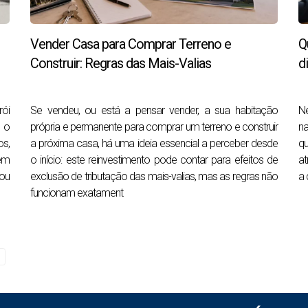
Vender Casa para Comprar Terreno e
Q
s ou problemas visíveis;
Construir: Regras das Mais-Valias
d
ói
Se vendeu, ou está a pensar vender, a sua habitação
Ne
é o
própria e permanente para comprar um terreno e construir
na
travem a venda.
os,
a próxima casa, há uma ideia essencial a perceber desde
qu
em
o início: este reinvestimento pode contar para efeitos de
at
timam. A venda não bloqueia apenas na escritura. Pode bloquea
 ou
exclusão de tributação das mais-valias, mas as regras não
a 
que ficou numa gaveta ou numa dúvida técnica que ninguém c
funcionam exatament
primeira visita
acontecer antes de anunciar o imóvel ou, pelo menos, antes de i
esolver algumas falhas à medida que aparecem. Um proprietário