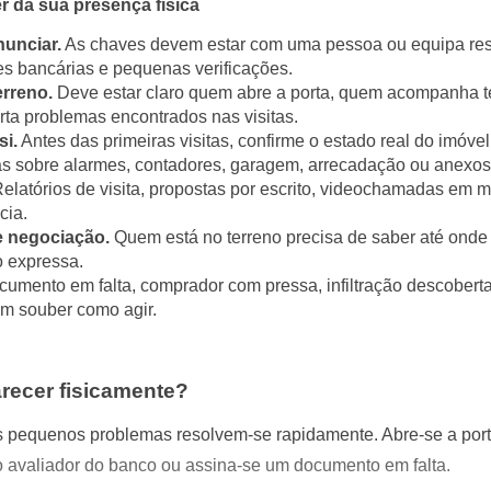
da sua presença física
nunciar.
As chaves devem estar com uma pessoa ou equipa resp
ções bancárias e pequenas verificações.
erreno.
Deve estar claro quem abre a porta, quem acompanha t
ta problemas encontrados nas visitas.
si.
Antes das primeiras visitas, confirme o estado real do imóvel
aras sobre alarmes, contadores, garagem, arrecadação ou anexos
elatórios de visita, propostas por escrito, videochamadas em
cia.
e negociação.
Quem está no terreno precisa de saber até onde
 expressa.
umento em falta, comprador com pressa, infiltração descoberta
m souber como agir.
ecer fisicamente?
s pequenos problemas resolvem-se rapidamente. Abre-se a porta
o avaliador do banco ou assina-se um documento em falta.