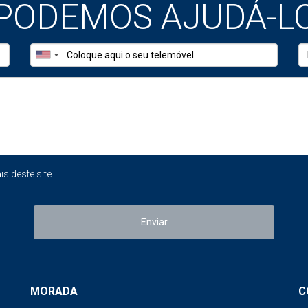
PODEMOS AJUDÁ-L
ue é importante
acesso rápido, perde visitas e compradores.
a depender de vizinhos, familiares indisponíveis ou soluções i
z atrasos quando aparecer uma proposta.
a surpresas em visitas, avaliações ou negociação.
 deste site
de decisões contraditórias durante a promoção.
ite responder rapidamente a propostas.
Enviar
a atrasos no CPCV ou escritura.
ite preparar o distrate com antecedência.
MORADA
C
a a confirmar dívidas, obras previstas ou documentos necessár