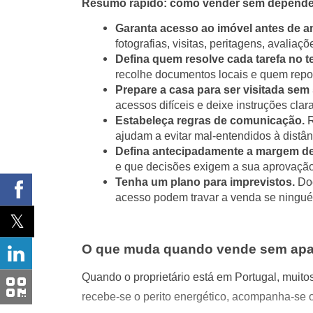
Resumo rápido: como vender sem depender 
Garanta acesso ao imóvel antes de a
fotografias, visitas, peritagens, avalia
Defina quem resolve cada tarefa no t
recolhe documentos locais e quem repor
Prepare a casa para ser visitada sem 
acessos difíceis e deixe instruções cl
Estabeleça regras de comunicação.
R
ajudam a evitar mal-entendidos à distân
Defina antecipadamente a margem d
e que decisões exigem a sua aprovação
Tenha um plano para imprevistos.
Doc
acesso podem travar a venda se ningué
O que muda quando vende sem apar
Quando o proprietário está em Portugal, muito
recebe-se o perito energético, acompanha-se 