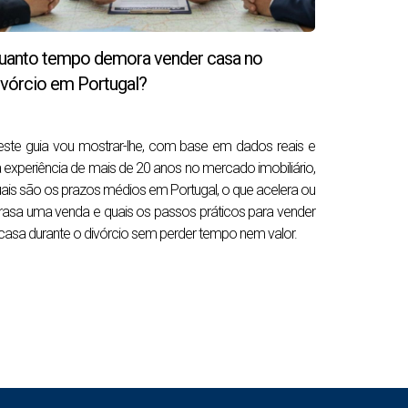
uanto tempo demora vender casa no
ivórcio em Portugal?
ste guia vou mostrar-lhe, com base em dados reais e
 experiência de mais de 20 anos no mercado imobiliário,
ais são os prazos médios em Portugal, o que acelera ou
rasa uma venda e quais os passos práticos para vender
r muito antes: numa visita que não acontece,
casa durante o divórcio sem perder tempo nem valor.
onsegue esclarecer.
niciar visitas.
 ausente não tem essa margem. Por isso, a