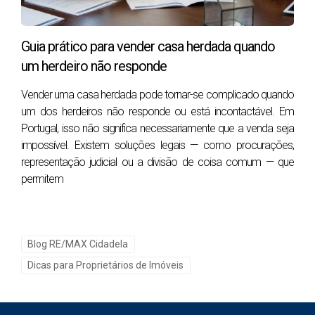
Quando um imóvel entra demasiado caro, atrai menos
cliques, menos contactos qualificados e menos visitas
Guia prático para vender casa herdada quando
sérias. Quando entra com documentação por validar, o
um herdeiro não responde
risco aparece na pior altura: quando já existe comprador, já
houve negociação e o tempo emocional da decisão já foi
Vender uma casa herdada pode tornar-se complicado quando
investido. Quando entra mal apresentado, o mercado
um dos herdeiros não responde ou está incontactável. Em
Portugal, isso não significa necessariamente que a venda seja
interpreta isso como falta de valor, mesmo quando a casa
impossível. Existem soluções legais — como procurações,
até tem potencial.
representação judicial ou a divisão de coisa comum — que
Veredito do Broker:
permitem
O maior erro não é vender barato. É entrar caro e depois
descer
.
Na nossa experiência, a perda mais invisível não está no
Blog RE/MAX Cidadela
preço anunciado. Está na erosão da posição negocial ao
Dicas para Proprietários de Imóveis
longo do tempo.
Muitos proprietários confundem movimento com tração.