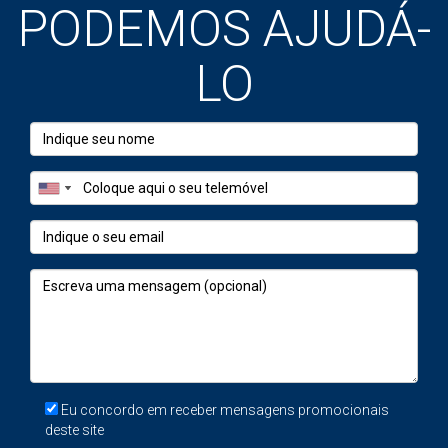
PODEMOS AJUDÁ-
Receber contactos não é o mesmo que estar bem
posicionado. Ter visitas não é o mesmo que ter
LO
compradores sólidos. E ter uma proposta não é o mesmo
que estar perto de uma escritura segura.
O que realmente determina se uma casa
vende bem ou fica a arrastar
Se tivéssemos de reduzir o processo a três pilares, seriam
estes:
preço de entrada, documentação validada e
apresentação competitiva
.
O preço de entrada determina como o mercado vai
interpretar a sua casa. A documentação determina se a
venda avança ou emperra quando chega a hora da
Eu concordo em receber mensagens promocionais
verdade. A apresentação determina se o comprador
deste site
percebe valor suficiente para visitar, propor e competir.