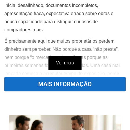
inicial desalinhado, documentos incompletos,
apresentação fraca, expectativa errada sobre obras e
pouca capacidade para distinguir curiosos de
compradores reais.
É precisamente aqui que muitos proprietários perdem
dinheiro sem perceber. Não porque a casa “não presta”,
nem porque “o mercado está mau”, mas porque as
Ver mais
primeiras semanas foram desperdiçadas. Uma casa mal
lançada começa a acumular tempo de exposição, perde
força negocial e passa a ser vista como um imóvel onde o
MAIS INFORMAÇÃO
proprietário acabará por ceder.
Neste guia, não vai encontrar apenas uma lista genérica
de passos. Vai perceber
como decidir
: quando vale a
pena corrigir ou remodelar, quando vender sozinho pode
sair mais caro, como evitar lançar o imóvel acima do