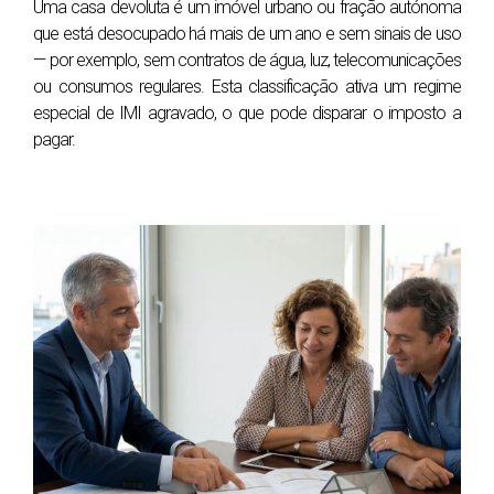
Uma casa devoluta é um imóvel urbano ou fração autónoma
Antes de publicar o imóvel, confirme se está prestes a
que está desocupado há mais de um ano e sem sinais de uso
— por exemplo, sem contratos de água, luz, telecomunicações
entrar bem no mercado — ou a perder força logo nas
ou consumos regulares. Esta classificação ativa um regime
primeiras semanas.
especial de IMI agravado, o que pode disparar o imposto a
Peça uma avaliação estratégica da sua casa
com a
pagar.
RE/MAX Cidadela.
O maior erro ao vender casa não é a falta de
procura — é entrar mal no mercado
Há proprietários que acreditam que o mercado corrige
tudo. Pensam que, se o preço estiver um pouco alto,
depois ajustam. Se faltar um documento, resolvem quando
surgir comprador. Se as fotografias não forem as ideais,
mais tarde trocam. O problema é que o mercado raramente
perdoa uma má entrada.