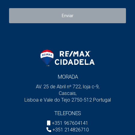
Na nossa experiência, quando estes três pilares estão
Enviar
alinhados, a venda tende a ser previsível.
Nota
importante:
Validar os
documentos para vender o seu
imóvel
logo na primeira semana evita que o negócio caia
quando o comprador já está decidido
É por isso que vender casa não é “colocar no mercado e
ver o que acontece”. É montar uma operação comercial,
jurídica e estratégica com a ordem certa.
MORADA
AV. 25 de Abril nº 722, loja c-9,
Cascais,
Como preparar a casa para vender mais
Lisboa e Vale do Tejo 2750-512 Portugal
rápido sem gastar dinheiro onde não
TELEFONES
compensa
+351 967604141
Uma das decisões mais importantes antes de vender é
+351 214826710
perceber
o que deve melhorar
e
o que deve deixar