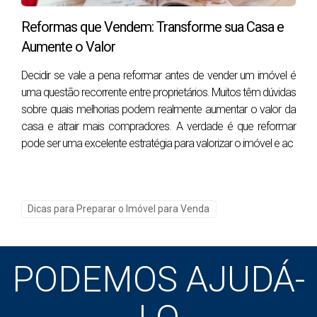
conectar-se emocionalmente com a propriedade.
Reformas que Vendem: Transforme sua Casa e
2.1. Começar com uma Introdução Cativante
Aumente o Valor
A primeira frase da descrição deve ser impactante e
Decidir se vale a pena reformar antes de vender um imóvel é
convidativa. Evite o uso de clichês e tente destacar
uma questão recorrente entre proprietários. Muitos têm dúvidas
imediatamente o que torna a tua propriedade única.
sobre quais melhorias podem realmente aumentar o valor da
Por exemplo, em vez de começar com “Bela casa de
casa e atrair mais compradores. A verdade é que reformar
três quartos”, pode optar por algo mais envolvente,
pode ser uma excelente estratégia para valorizar o imóvel e ac
como “Encontra o refúgio perfeito nesta espaçosa
casa de três quartos, idealmente localizada a poucos
minutos das praias e da vibrante vida urbana”.
Dicas para Preparar o Imóvel para Venda
2.2. Foco nas Características Únicas
Cada imóvel tem algo que a torna especial, seja a
PODEMOS AJUDÁ-
localização, a arquitetura, os acabamentos de alta
qualidade, ou até mesmo a história do imóvel. É
essencial destacar essas características na descrição.