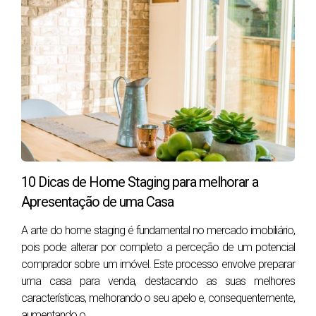
decoração e até mesmo o ambiente da casa. Além
disso, um fotógrafo profissional terá o equipamento
adequado para lidar com condições de iluminação
adversas, assegurando que cada divisão da casa seja
apresentada sob a melhor luz possível.
1.2. Preparação do Imóvel
Antes de realizar a sessão fotográfica, é fundamental
que a propriedade esteja preparada. Isso significa que
10 Dicas de Home Staging para melhorar a
a casa deve estar limpa, organizada e, se possível,
Apresentação de uma Casa
decorada de forma atraente. A organização dos
espaços ajuda os potenciais compradores a visualizar
A arte do home staging é fundamental no mercado imobiliário,
pois pode alterar por completo a perceção de um potencial
como poderão utilizar as diferentes divisões.
comprador sobre um imóvel. Este processo envolve preparar
Remover objetos pessoais e despersonalizar os
uma casa para venda, destacando as suas melhores
espaços é também uma boa prática. Isto permite que
características, melhorando o seu apelo e, consequentemente,
aumentando o