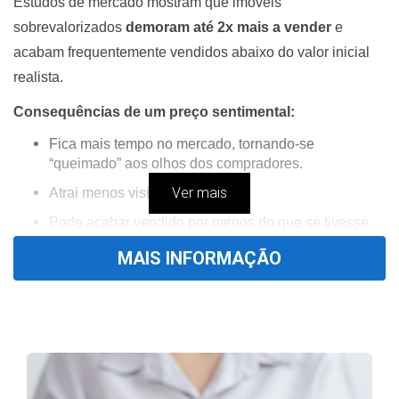
Estudos de mercado mostram que imóveis
sobrevalorizados
demoram até 2x mais a vender
e
acabam frequentemente vendidos abaixo do valor inicial
realista.
Consequências de um preço sentimental:
Fica mais tempo no mercado, tornando-se
“queimado” aos olhos dos compradores.
Ver mais
Atrai menos visitas e propostas.
Pode acabar vendido por menos do que se tivesse
sido anunciado ao valor certo desde o início.
MAIS INFORMAÇÃO
Tabela – Impacto do sobrepreço no tempo e valor de
venda
Sobrepreço
Tempo médio de
Desconto final
inicial
venda*
médio