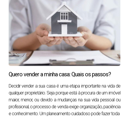
5%
+ 30 dias
-3%
10%
+60 dias
-7%
15%
+150 dias
-12%
A Casa Está Pronta para Ser Vista?
Quero vender a minha casa: Quais os passos?
Erro #2 – Não preparar a casa para as visitas (home
Decidir vender a sua casa é uma etapa importante na vida de
staging)
qualquer proprietário. Seja porque está à procura de um imóvel
Os compradores decidem se gostam ou não de uma casa
maior, menor, ou devido a mudanças na sua vida pessoal ou
nos
primeiros 90 segundos
de visita. Uma casa bem
profissional, o processo de venda exige organização, paciência
e conhecimento. Um planeamento cuidadoso pode fazer toda
preparada transmite cuidado, valor e potencial.
Benefícios comprovados do home staging: