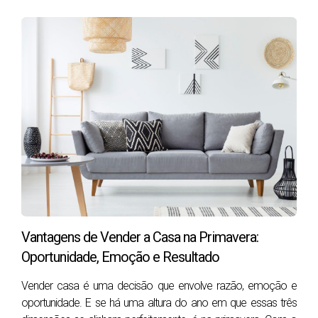
Vende até
30% mais rápido
.
Pode valorizar até
8%
o preço final.
Aumenta o número de propostas recebidas.
Dicas rápidas:
Limpeza profunda e arrumação
Reparar pequenos defeitos
Neutralizar decoração (cores suaves)
Criar ambientes convidativos (iluminação, aroma
agradável)
Vantagens de Vender a Casa na Primavera:
As Fotos Contam a História Errada?
Oportunidade, Emoção e Resultado
Erro #3 – Fotografias de baixa qualidade
Vender casa é uma decisão que envolve razão, emoção e
oportunidade. E se há uma altura do ano em que essas três
Mais de
90% dos compradores começam a busca