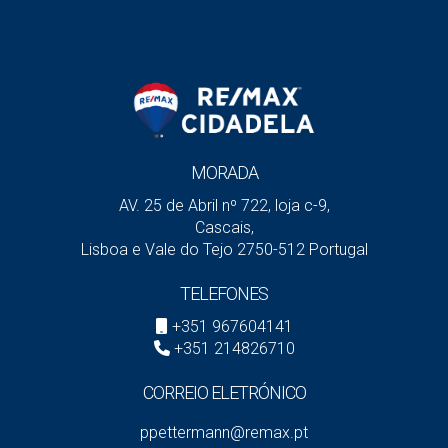
Regulamento e quotas do condomínio
Impacto:
atraso de
30 a 60 dias
no fecho da venda se
houver pendências.
A Negociação Está a Falhar?
MORADA
Erro #6 – Recusar pequenas negociações ou não ter
AV. 25 de Abril nº 722, loja c-9,
estratégia
Cascais,
Lisboa e Vale do Tejo 2750-512 Portugal
Vender casa é também saber negociar. Ser inflexível pode
fazer perder o comprador certo.
TELEFONES
Uma concessão de 1 a 2% no preço pode ser a diferença
+351 967604141
entre fechar ou perder a venda.
+351 214826710
Boas práticas:
CORREIO ELETRÓNICO
Conhecer o seu preço mínimo
ppettermann@remax.pt
Avaliar benefícios de fechar mais rápido