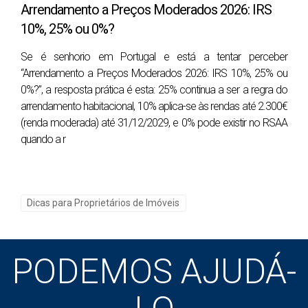
Limitar-se a um ou dois portais gratuitos reduz
Arrendamento a Preços Moderados 2026: IRS
drasticamente o alcance. Um bom plano de marketing
10%, 25% ou 0%?
deve incluir:
Se é senhorio em Portugal e está a tentar perceber
Portais pagos de grande tráfego.
“Arrendamento a Preços Moderados 2026: IRS 10%, 25% ou
0%?”, a resposta prática é esta: 25% continua a ser a regra do
Destaques e anúncios premium.
arrendamento habitacional, 10% aplica-se às rendas até 2.300€
Redes sociais segmentadas por localização e perfil
(renda moderada) até 31/12/2029, e 0% pode existir no RSAA
comprador.
quando a r
Email marketing para base de compradores ativos.
Comparativo – Alcance estimado em 30 dias
Dicas para Proprietários de Imóveis
Alcance
Estratégia de marketing
médio*
Apenas portal gratuito
1.000
PODEMOS AJUDÁ-
Portais pagos + redes sociais
8.000
Plano completo c/ anúncios pagos
15.000+