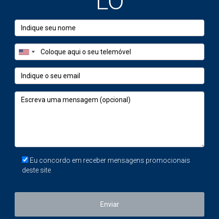
LO
*Estimativas médias em zona de
Cascais/Lisboa.
A Documentação É uma Armadilha?
Erro #5 – Ignorar documentação e licenças
Documentos incompletos atrasam vendas e podem fazer
compradores desistirem.
Documentos essenciais para venda:
Certificado Energético
Eu concordo em receber mensagens promocionais
deste site
Caderneta Predial Atualizada
Licença de Utilização
Enviar
Ficha Técnica da Habitação (para imóveis pós-2004)