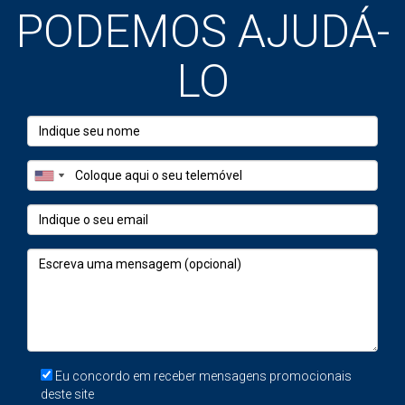
PODEMOS AJUDÁ-
do Comprador
Os anexos, quando bem conservados e, crucialmente,
LO
legalizados, podem ter um impacto significativo na
avaliação do seu imóvel. Eles representam:
Funcionalidade Acrescentada:
Oferecem soluções
para necessidades específicas dos compradores
(espaço para hobbies, trabalho, arrumação).
Versatilidade:
Permitem diferentes usos, adaptando-
se a diversos estilos de vida e fases da vida familiar.
Potencial de Rentabilização:
Um estúdio
independente, por exemplo, pode gerar rendimento
extra, um fator muito apelativo.
Diferenciação:
Num mercado competitivo, um
imóvel com anexos bem aproveitados destaca-se da
concorrência.
Eu concordo em receber mensagens promocionais
deste site
A Importância da Perspetiva: De "Problema" a