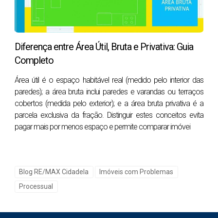
bicicletas, equipamentos desportivos, ferramentas ou
simplesmente desafogar a casa principal.
Áreas de Lazer Cobertas/Fechadas:
Churrasqueiras, cozinhas de apoio, salões de jogos
Diferença entre Área Útil, Bruta e Privativa: Guia
ou até piscinas cobertas. Transformam o exterior num
Completo
prolongamento da casa, permitindo o usufruto
durante todo o ano.
Área útil é o espaço habitável real (medido pelo interior das
Estúdios, Quartos de Hóspedes ou Anexos
paredes); a área bruta inclui paredes e varandas ou terraços
Independentes:
Com casa de banho e/ou
cobertos (medida pelo exterior); e a área bruta privativa é a
kitchenette, estes anexos oferecem uma
parcela exclusiva da fração. Distinguir estes conceitos evita
versatilidade incrível. Podem ser usados para alojar
pagar mais por menos espaço e permite comparar imóvei
familiares, como escritório, atelier ou até para
rentabilização via arrendamento de curta ou longa
duração.
Pequenas Oficinas ou Espaços de Trabalho:
Para
Blog RE/MAX Cidadela
Imóveis com Problemas
profissionais liberais ou quem trabalha a partir de
Processual
casa, um espaço dedicado e separado da habitação
é um luxo.
Como os Anexos Impactam a Avaliação e o Interesse