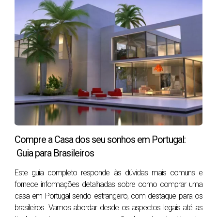
Quem deve ter atenção especial ao vender
um imóvel com anexos?
Proprietários com anexos construídos há muitos
anos
Imóveis com ampliações, telheiros ou estúdios não
registados
Casas herdadas com alterações antigas sem
atualização documental
Proprietários que querem maximizar o valor antes de
vender
Compre a Casa dos seu sonhos em Portugal:
Imóveis com anexos usados como escritório,
Guia para Brasileiros
alojamento ou arrecadação
Este guia completo responde às dúvidas mais comuns e
fornece informações detalhadas sobre como comprar uma
Impacto dos anexos na venda
casa em Portugal sendo estrangeiro, com destaque para os
brasileiros. Vamos abordar desde os aspectos legais até as
Situação
Impacto provável