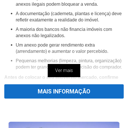
anexos ilegais podem bloquear a venda.
A documentação (caderneta, plantas e licença) deve
refletir exatamente a realidade do imóvel.
A maioria dos bancos não financia imóveis com
anexos não legalizados.
Um anexo pode gerar rendimento extra
(arrendamento) e aumentar o valor percebido.
Pequenas melhorias (limpeza, pintura, organização)
podem ter grande impacto na decisão do comprador.
Ver mais
Antes de colocar o seu imóvel no mercado, confirme
se os seus anexos estão a valorizar… ou a prejudicar a
MAIS INFORMAÇÃO
venda.
👉
S
olicite uma avaliação profissional e descubra o
verdadeiro valor do seu imóvel