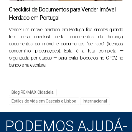
2.2 Conta bancária em Portugal
Checklist de Documentos para Vender Imóvel
Não é “uma formalidade”, é operacional: facilita
Herdado em Portugal
pagamentos, impostos, escritura, prestações, seguros
e, claro, crédito habitação. (Cada banco tem
Vender um imóvel herdado em Portugal fica simples quando
tem uma checklist certa: documentos da herança,
requisitos próprios para não residentes.)
documentos do imóvel e documentos “de risco” (licenças,
condomínio, procurações). Esta é a lista completa —
organizada por etapas — para evitar bloqueios no CPCV, no
3) Tabela comparativa: IMT vs Imposto do
banco e na escritura.
Selo vs IMI
Esta tabela acelera decisões (e evita erros de
orçamento):
Blog RE/MAX Cidadela
Imposto
Quando se
Incide
Como
D
Estilos de vida em Cascais e Lisboa
Internacional
paga
sobre
funciona
pr
IMT
Na
Valor da
Escalões
F
PODEMOS AJUDÁ-
compra/escritura
compra
(varia com
s