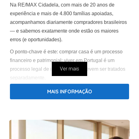
Na RE/MAX Cidadela, com mais de 20 anos de
experiência e mais de 4.800 famílias apoiadas,
acompanhamos diariamente compradores brasileiros
— e sabemos exatamente onde estão os maiores
erros (e oportunidades).
O ponto-chave é este: comprar casa é um processo
financeiro e patrimonial; viver em Portugal é um
Ver mais
processo legal de imigração — e devem ser tratados
separadamente.
Resumo rápido
MAIS INFORMAÇÃO
Brasileiros podem comprar casa em Portugal
mesmo sem visto ou residência.
Comprar imóvel não dá direito automático a
viver em Portugal — são processos distintos.
NIF é obrigatório e pode ser obtido por