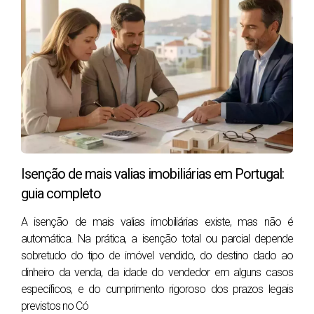
estrangeiros, mesmo à distância.
Impostos principais: IMT (variável) + Imposto do
Selo (0,8%) + IMI anual.
Financiamento para não residentes pode chegar
a ~70%, dependendo do perfil e banco.
Lisboa e Cascais lideram procura, mas escolher
mal a zona pode custar milhares de euros.
Evite erros de milhares de euros antes de comprar
em Portugal
Isenção de mais valias imobiliárias em Portugal:
guia completo
Descarregue o nosso guia completo para
brasileiros
— passo a passo, custos reais e
A isenção de mais valias imobiliárias existe, mas não é
estratégias de compra segura.
automática. Na prática, a isenção total ou parcial depende
sobretudo do tipo de imóvel vendido, do destino dado ao
dinheiro da venda, da idade do vendedor em alguns casos
1) Posso comprar casa em Portugal com
específicos, e do cumprimento rigoroso dos prazos legais
previstos no Có
cidadania brasileira?