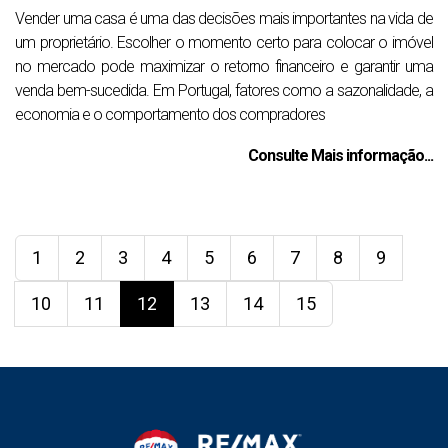
Vender uma casa é uma das decisões mais importantes na vida de
um proprietário. Escolher o momento certo para colocar o imóvel
no mercado pode maximizar o retorno financeiro e garantir uma
venda bem-sucedida. Em Portugal, fatores como a sazonalidade, a
economia e o comportamento dos compradores
Consulte Mais informação...
1
2
3
4
5
6
7
8
9
10
11
12
13
14
15