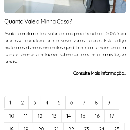
Quanto Vale a Minha Casa?
Avaliar corretamente o valor de uma propriedade em 2026 é um
processo complexo que envolve vários fatores. Este artigo
explora os diversos elementos que influenciam o valor de uma
casa e oferece orientações sobre como obter uma avaliação
precisa.
Consulte Mais informação...
1
2
3
4
5
6
7
8
9
10
11
12
13
14
15
16
17
18
19
20
21
22
23
24
25