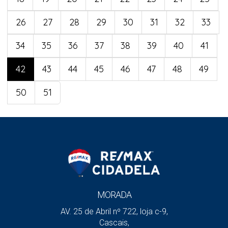
26
27
28
29
30
31
32
33
34
35
36
37
38
39
40
41
42
43
44
45
46
47
48
49
50
51
MORADA
AV. 25 de Abril nº 722, loja c-9,
Cascais,