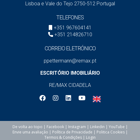
Lisboa e Vale do Tejo 2750-512 Portugal
TELEFONES
+351 967604141
+351 214826710
CORREIO ELETRÓNICO
ppettermann@remax.pt
ESCRITÓRIO IMOBILIÁRIO
RE/MAX CIDADELA
De volta ao topo
|
Facebook
|
Instagram
|
Linkedin
|
YouTube
|
Envie uma avaliação
|
Política de Privacidade
|
Politica Cookies
|
Termos & Condições
|
Login