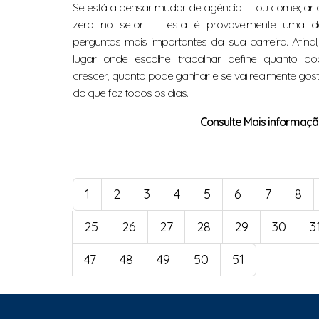
Se está a pensar mudar de agência — ou começar 
zero no setor — esta é provavelmente uma d
perguntas mais importantes da sua carreira. Afinal
lugar onde escolhe trabalhar define quanto po
crescer, quanto pode ganhar e se vai realmente gos
do que faz todos os dias.
Consulte Mais informação
1
2
3
4
5
6
7
8
25
26
27
28
29
30
3
47
48
49
50
51