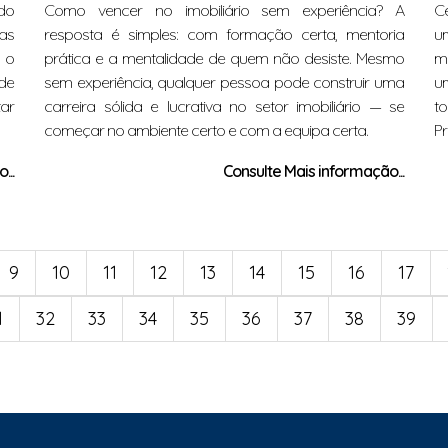
do
Como vencer no imobiliário sem experiência? A
C
as
resposta é simples: com formação certa, mentoria
u
, o
prática e a mentalidade de quem não desiste. Mesmo
m
de
sem experiência, qualquer pessoa pode construir uma
um
tar
carreira sólida e lucrativa no setor imobiliário — se
t
começar no ambiente certo e com a equipa certa.
Pr
...
Consulte Mais informação...
9
10
11
12
13
14
15
16
17
1
32
33
34
35
36
37
38
39