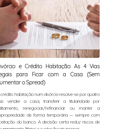
ivórcio e Crédito Habitação: As 4 Vias
egais para Ficar com a Casa (Sem
umentar o Spread)
crédito habitação num divórcio resolve-se por quatro
ias: vender a casa, transferir a titularidade por
ditamento, renegociar/refinanciar ou manter a
opropriedade de forma temporária — sempre com
ceitação do banco. A decisão certa reduz riscos de
cumprimento, litígios e custos fiscais inesper