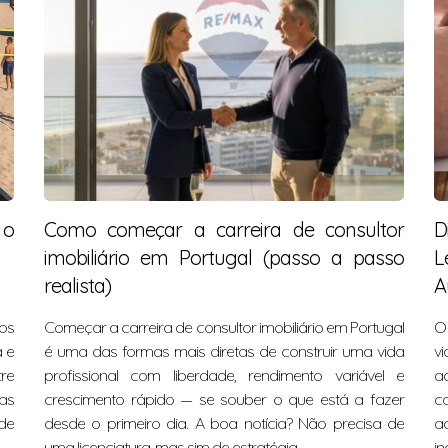
 o
Como começar a carreira de consultor
D
imobiliário em Portugal (passo a passo
L
realista)
A
os
Começar a carreira de consultor imobiliário em Portugal
O 
 e
é uma das formas mais diretas de construir uma vida
v
re
profissional com liberdade, rendimento variável e
a
as
crescimento rápido — se souber o que está a fazer
c
de
desde o primeiro dia. A boa notícia? Não precisa de
a
uma licenciatura, mas sim de estratégia,
in