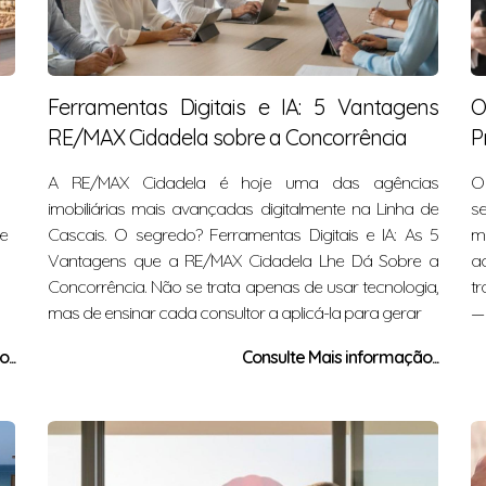
Ferramentas Digitais e IA: 5 Vantagens
O
RE/MAX Cidadela sobre a Concorrência
P
A RE/MAX Cidadela é hoje uma das agências
O
imobiliárias mais avançadas digitalmente na Linha de
s
 e
Cascais. O segredo? Ferramentas Digitais e IA: As 5
m
Vantagens que a RE/MAX Cidadela Lhe Dá Sobre a
a
Concorrência. Não se trata apenas de usar tecnologia,
tr
mas de ensinar cada consultor a aplicá-la para gerar
—
...
Consulte Mais informação...