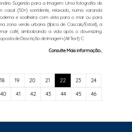
enário Sugerido para a Imagem: Uma fotografia de
m casal (50+) sorridente, relaxado, numa varanda
oderna e soalheira com vista para o mar ou para
a zona verde urbana (típica de Cascais/Estoril), a
omar café, simbolizando a vida após o downsizing.
oposta de Descrição de Imagem (Alt Text): C
Consulte Mais informação...
18
19
20
21
22
23
24
40
41
42
43
44
45
46